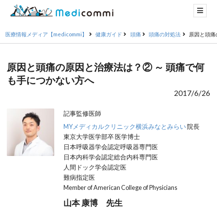
医療情報メディア【medicommi】
健康ガイド
頭痛
頭痛の対処法
原因と頭痛
原因と頭痛の原因と治療法は？② ～ 頭痛で何
も手につかない方へ
2017/6/26
記事監修医師
MYメディカルクリニック横浜みなとみらい
院長
東京大学医学部卒 医学博士
日本呼吸器学会認定呼吸器専門医
日本内科学会認定総合内科専門医
人間ドック学会認定医
難病指定医
Member of American College of Physicians
山本 康博 先生