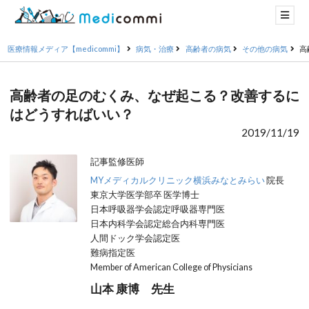
医療情報メディア【medicommi】
病気・治療
高齢者の病気
その他の病気
高
高齢者の足のむくみ、なぜ起こる？改善するに
はどうすればいい？
2019/11/19
記事監修医師
MYメディカルクリニック横浜みなとみらい
院長
東京大学医学部卒 医学博士
日本呼吸器学会認定呼吸器専門医
日本内科学会認定総合内科専門医
人間ドック学会認定医
難病指定医
Member of American College of Physicians
山本 康博 先生