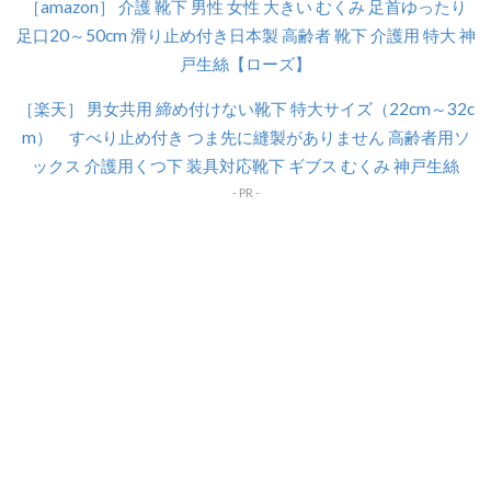
［amazon］ 介護 靴下 男性 女性 大きい むくみ 足首ゆったり
足口20～50cm 滑り止め付き日本製 高齢者 靴下 介護用 特大 神
戸生絲【ローズ】
［楽天］ 男女共用 締め付けない靴下 特大サイズ（22cm～32c
m） すべり止め付き つま先に縫製がありません 高齢者用ソ
ックス 介護用くつ下 装具対応靴下 ギブス むくみ 神戸生絲