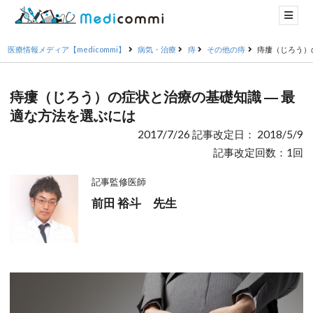
医療情報メディア【medicommi】
病気・治療
痔
その他の痔
痔瘻（じろう）
痔瘻（じろう）の症状と治療の基礎知識 ― 最
適な方法を選ぶには
2017/7/26 記事改定日： 2018/5/9
記事改定回数：1回
記事監修医師
前田 裕斗 先生