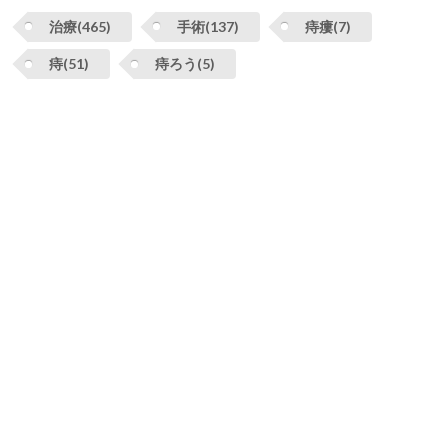
治療(465)
手術(137)
痔瘻(7)
痔(51)
痔ろう(5)