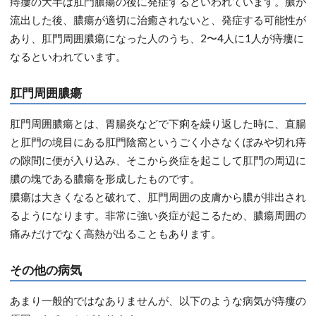
痔瘻の大半は肛門膿瘍の後に発症するといわれています。膿が
流出した後、膿瘍が適切に治癒されないと、発症する可能性が
あり、肛門周囲膿瘍になった人のうち、2〜4人に1人が痔瘻に
なるといわれています。
肛門周囲膿瘍
肛門周囲膿瘍とは、胃腸炎などで下痢を繰り返した時に、直腸
と肛門の境目にある肛門陰窩というごく小さなくぼみや切れ痔
の隙間に便が入り込み、そこから炎症を起こして肛門の周辺に
膿の塊である膿瘍を形成したものです。
膿瘍は大きくなると破れて、肛門周囲の皮膚から膿が排出され
るようになります。非常に強い炎症が起こるため、膿瘍周囲の
痛みだけでなく高熱が出ることもあります。
その他の病気
あまり一般的ではなありませんが、以下のような病気が痔瘻の