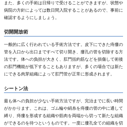
また、多くの手術は日帰りで受けることができますが、状態や
病院の方針によっては数日間入院することがあるので、事前に
確認するようにしましょう。
切開開放術
一般的に広く行われている手術方法です。皮下にできた痔瘻の
管を入口から出口まですべて切り開き、瘻孔の管を切除する方
法です。体への負担が大きく、肛門括約筋などを損傷して術後
の肛門機能が低下することもありますが、多くの場合では新た
にできる肉芽組織によって肛門管が正常に形成されます。
シートン法
最も体への負担が少ない手術方法ですが、完治までに長い時間
がかかります。これは、ゴム輪や絹糸を痔瘻の管の中に通して
縛り、痔瘻を形成する組織や筋肉を両端から切って新たな組織
ができるのを待つというものです。一度に瘻孔全ての組織を切