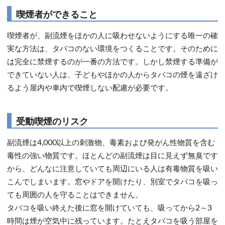
喫煙者ができること
喫煙者が、副流煙をほかの人に吸わせないようにする唯一の確
実な方法は、タバコのない環境をつくることです。そのために
は完全に禁煙するのが一番の方法です。しかし禁煙する準備が
できていない人は、子どもやほかの人からタバコの煙を遠ざけ
るよう屋内や車内で喫煙しない配慮が必要です。
受動喫煙のリスク
副流煙は4,000以上の刺激物、毒素および発がん性物質を含む
毒性の強い物質です。ほとんどの副流煙は目に見えず無臭です
から、どんなに注意していても周辺にいる人は有毒物質を吸い
こんでしまいます。窓やドアを開けたり、別室でタバコを吸っ
ても周囲の人を守ることはできません。
タバコを吸い終えた後に窓を開けていても、吸ってから2～3
時間は煙が空気中に残っています。たとえタバコを吸う部屋を