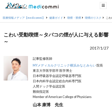
医療情報メディア【medicommi】
健康ガイド
喫煙・禁煙
喫煙のリスク
こわ
こわい受動喫煙～タバコの煙が人に与える影響
～
2017/1/27
記事監修医師
MYメディカルクリニック横浜みなとみらい
院長
東京大学医学部卒 医学博士
日本呼吸器学会認定呼吸器専門医
日本内科学会認定総合内科専門医
人間ドック学会認定医
難病指定医
Member of American College of Physicians
山本 康博 先生