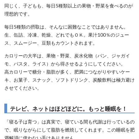
同じく、子どもも、毎日5種類以上の果物・野菜を食べるのが
理想的です。
毎日5種類の摂取は、そんなに困難なことではありません。
生、缶詰、冷凍、乾燥、どれでもＯＫ。果汁100％のジュー
ス、スムージー、豆類もカウントされます。
カロリーの大半は、果物・野菜、炭水化物（パン、ジャガイ
モ、パスタ、ライス）から得させるようにしてください。
高カロリーで糖分・脂肪が多く、肥満につながりやすいケー
キ、お菓子、スナック、ソフトドリンク、炭酸飲料は極力避け
させてください。
テレビ、ネットはほどほどに。もっと睡眠を！
「寝る子は育つ」は真実で、寝ている間も代謝は行っているの
で、眠りながらにして脂肪を燃焼してくれます。この睡眠を肥
満解消に使わない手はありません。