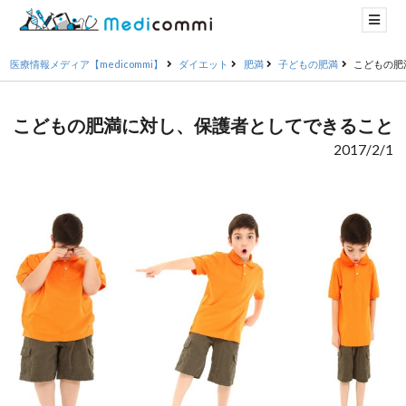
医療情報メディア【medicommi】
ダイエット
肥満
子どもの肥満
こどもの肥
こどもの肥満に対し、保護者としてできること
2017/2/1