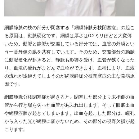
網膜静脈の枝の部分が閉塞する「網膜静脈分枝閉塞症」の起こ
る原因は、動脈硬化です。網膜は厚さは0.2ミリほどと大変薄
いため、動脈と静脈が交差している部分では、血管の外膜とい
う一番外側の膜を共有しています。そのため、交差部分の動脈
に動脈硬化が起きると、静脈も影響を受け、血管が狭くなった
り、血液の流れがよどんで血栓ができます。血栓により、血液
の流れが途絶えてしまうのが網膜静脈分枝閉塞症の主な発病原
因です。
網膜静脈分枝閉塞症が起きると、閉塞した部分より末梢側の血
管から行き場を失った血管があふれ出します。そして眼底出血
や網膜浮腫が起きてしまいます。出血を起こした部分は、瞳孔
から入った光が網膜に届かないため、その部分の視野欠損が起
こります。