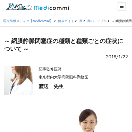
医療情報メディア【medicommi】
健康ガイド
目
目のトラブル
～ 網膜静脈
～ 網膜静脈閉塞症の種類と種類ごとの症状に
ついて ～
2018/1/22
記事監修医師
東京都内大学病院眼科勤務医
渡辺 先生