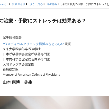
mmi】
健康ガイド
歩く・走る
足の痛み
足底筋膜炎の治療・予防にストレッチ
の治療・予防にストレッチは効果ある？
記事監修医師
MYメディカルクリニック横浜みなとみらい
院長
東京大学医学部卒 医学博士
日本呼吸器学会認定呼吸器専門医
日本内科学会認定総合内科専門医
人間ドック学会認定医
難病指定医
Member of American College of Physicians
山本 康博 先生