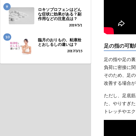
9
ロキソプロフェンはどん
な症状に効果がある？副
作用などの注意点は？
2019/5/1
10
臨月のおりもの、粘液栓
とおしるしの違いは？
足の指の可動
2017/3/15
足の指や足の裏
負荷に密接に関
そのため、足の
改善する場合が
ただし、足底筋
た、やりすぎた
トレッチやエク