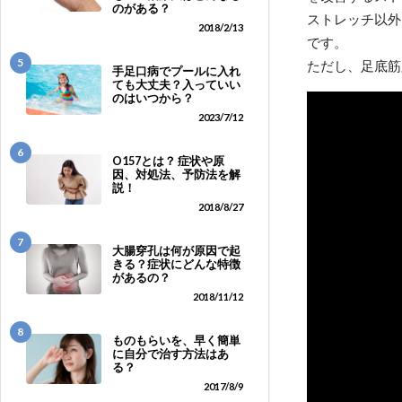
のがある？
ストレッチ以外
2018/2/13
です。
5
ただし、足底筋
手足口病でプールに入れ
ても大丈夫？入っていい
のはいつから？
2023/7/12
6
O157とは？ 症状や原
因、対処法、予防法を解
説！
2018/8/27
7
大腸穿孔は何が原因で起
きる？症状にどんな特徴
があるの？
2018/11/12
8
ものもらいを、早く簡単
に自分で治す方法はあ
る？
2017/8/9