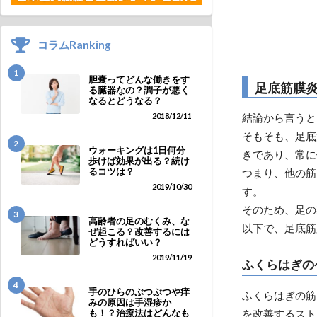
コラムRanking
1
胆嚢ってどんな働きをす
足底筋膜
る臓器なの？調子が悪く
なるとどうなる？
2018/12/11
結論から言うと
そもそも、足底
2
ウォーキングは1日何分
きであり、常に
歩けば効果が出る？続け
るコツは？
つまり、他の筋
2019/10/30
す。
そのため、足の
3
高齢者の足のむくみ、な
以下で、足底筋
ぜ起こる？改善するには
どうすればいい？
2019/11/19
ふくらはぎの
4
手のひらのぶつぶつや痒
ふくらはぎの筋
みの原因は手湿疹か
を改善するスト
も！？治療法はどんなも