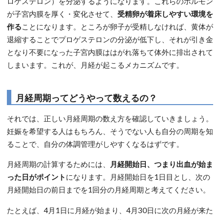
ロゲステロン）を分泌するようになります。これらのホルモン
が子宮内膜を厚く・変化させて、
受精卵が着床しやすい環境を
作る
ことになります。ところが卵子が受精しなければ、黄体が
退縮することでプロゲステロンの分泌が低下し、それが引き金
となり不要になった子宮内膜ははがれ落ちて体外に排出されて
しまいます。これが、月経が起こるメカニズムです。
月経周期ってどうやって数えるの？
それでは、正しい月経周期の数え方を確認していきましょう。
妊娠を希望する人はもちろん、そうでない人も自分の周期を知
ることで、自分の体調管理がしやすくなるはずです。
月経周期の計算するためには、
月経開始日、つまり出血が始ま
った日がポイント
になります。月経開始日を1日目とし、次の
月経開始日の前日までを1回分の月経周期と考えてください。
たとえば、4月1日に月経が始まり、4月30日に次の月経が来た