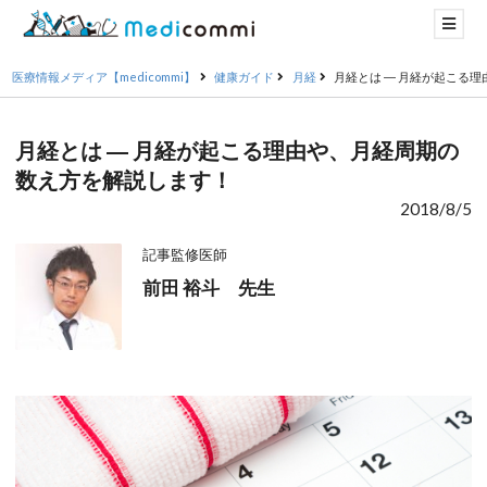
医療情報メディア【medicommi】
健康ガイド
月経
月経とは ― 月経が起こる
月経とは ― 月経が起こる理由や、月経周期の
数え方を解説します！
2018/8/5
記事監修医師
前田 裕斗 先生