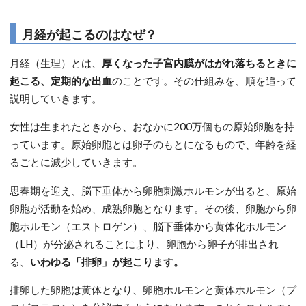
月経が起こるのはなぜ？
月経（生理）とは、
厚くなった子宮内膜がはがれ落ちるときに
起こる、定期的な出血
のことです。その仕組みを、順を追って
説明していきます。
女性は生まれたときから、おなかに200万個もの原始卵胞を持
っています。原始卵胞とは卵子のもとになるもので、年齢を経
るごとに減少していきます。
思春期を迎え、脳下垂体から卵胞刺激ホルモンが出ると、原始
卵胞が活動を始め、成熟卵胞となります。その後、卵胞から卵
胞ホルモン（エストロゲン）、脳下垂体から黄体化ホルモン
（LH）が分泌されることにより、卵胞から卵子が排出され
る、
いわゆる「排卵」が起こります。
排卵した卵胞は黄体となり、卵胞ホルモンと黄体ホルモン（プ