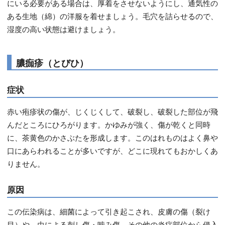
にいる必要がある場合は、厚着をさせないようにし、通気性の
ある生地（綿）の洋服を着せましょう。毛穴を詰らせるので、
湿度の高い状態は避けましょう。
膿痂疹（とびひ）
症状
赤い疱疹状の傷が、じくじくして、破裂し、破裂した部位が飛
んだところにひろがります。かゆみが強く、傷が乾くと同時
に、茶黄色のかさぶたを形成します。このはれものはよく鼻や
口にあらわれることが多いですが、どこに現れてもおかしくあ
りません。
原因
この伝染病は、細菌によって引き起こされ、皮膚の傷（裂け
目）や、虫による刺し傷・噛み傷、その他の炎症部位から侵入