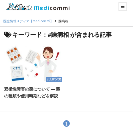
医療情報メディア【medicommi】
躁病相
キーワード：#躁病相 が含まれる記事
2018/5/31
双極性障害の薬について ― 薬
の種類や使用時期などを解説
1