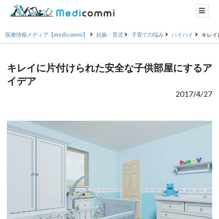
医療情報メディア【medicommi】
妊娠・育児
子育ての悩み
ハイハイ
キレイ
キレイに片付けられた安全な子供部屋にするア
イデア
2017/4/27