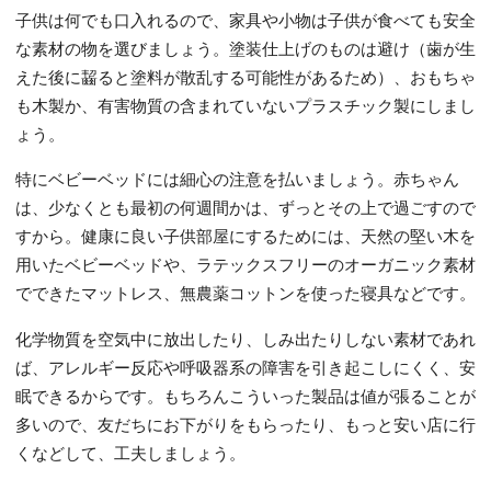
子供は何でも口入れるので、家具や小物は子供が食べても安全
な素材の物を選びましょう。塗装仕上げのものは避け（歯が生
えた後に齧ると塗料が散乱する可能性があるため）、おもちゃ
も木製か、有害物質の含まれていないプラスチック製にしまし
ょう。
特にベビーベッドには細心の注意を払いましょう。赤ちゃん
は、少なくとも最初の何週間かは、ずっとその上で過ごすので
すから。健康に良い子供部屋にするためには、天然の堅い木を
用いたベビーベッドや、ラテックスフリーのオーガニック素材
でできたマットレス、無農薬コットンを使った寝具などです。
化学物質を空気中に放出したり、しみ出たりしない素材であれ
ば、アレルギー反応や呼吸器系の障害を引き起こしにくく、安
眠できるからです。もちろんこういった製品は値が張ることが
多いので、友だちにお下がりをもらったり、もっと安い店に行
くなどして、工夫しましょう。