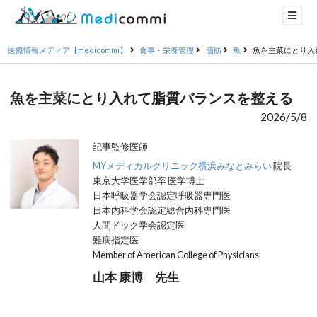
医療情報メディア【medicommi】
食事・栄養管理
脂肪
魚
魚を主菜にとり入
魚を主菜にとり入れて脂質バランスを整える
2026/5/8
記事監修医師
MYメディカルクリニック横浜みなとみらい
院長
東京大学医学部卒 医学博士
日本呼吸器学会認定呼吸器専門医
日本内科学会認定総合内科専門医
人間ドック学会認定医
難病指定医
Member of American College of Physicians
山本 康博 先生