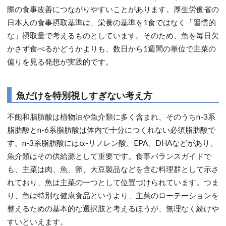
際の食事改善につながりやすいことがあります。厚生労働省の
日本人の食事摂取基準は、栄養の基準を1食ではなく「習慣的
な」摂取量で考えるものとしています。そのため、魚を毎日欠
かさず食べるかどうかよりも、数日から1週間の単位で主菜の
偏りを見る発想が実践的です。
魚だけを特別視しすぎない考え方
不飽和脂肪酸は植物油や魚介類に多く含まれ、そのうちn-3系
脂肪酸とn-6系脂肪酸は体内で十分につくれない必須脂肪酸で
す。n-3系脂肪酸にはα-リノレン酸、EPA、DHAなどがあり、
魚介類はその供給源として重要です。食事バランスガイドで
も、主菜は肉、魚、卵、大豆製品などを含む料理群として示さ
れており、魚は主菜の一つとして位置づけられています。つま
り、魚は特別な健康食品というより、主菜のローテーションを
整えるための基本的な選択肢と考えるほうが、無理なく続けや
すいといえます。