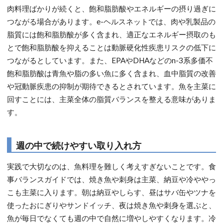
肉料理ばかりが続くと、飽和脂肪酸やエネルギーの摂り過ぎに
つながる場合があります。e-ヘルスネットでは、肉や乳製品の
脂質には飽和脂肪酸が多く含まれ、適正なエネルギー摂取のも
とで飽和脂肪酸を抑えることは動脈硬化性疾患リスクの低下に
つながるとしています。また、EPAやDHAなどのn-3系多価不
飽和脂肪酸は青魚や脂の多い魚に多く含まれ、血中脂質の改善
や冠動脈疾患の抑制が期待できるとされています。魚を主菜に
回すことには、主菜全体の脂質バランスを整える意味がありま
す。
週の中で続けやすい取り入れ方
実践で大切なのは、魚料理を難しく考えすぎないことです。食
事バランスガイドでは、焼き魚や刺身は主菜、納豆や冷ややっ
こも主菜に入ります。朝は納豆やしらす、昼はサバ缶やツナを
使ったおにぎりやサンドイッチ、夜は焼き魚や刺身を選ぶと、
魚が毎日でなくても週の中で自然に増やしやすくなります。冷