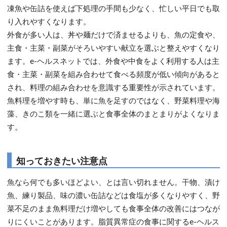
凍魚や缶詰を使えば下処理の手間も少なく、忙しい平日でも取
り入れやすくなります。
外食が多い人は、丼や麺だけで済ませるよりも、魚の定食や、
主食・主菜・副菜がそろいやすい献立を選ぶと整えやすくなり
ます。e-ヘルスネットでは、外食や中食をよく利用する人は主
食・主菜・副菜を組み合わせて食べる頻度が低い傾向があると
され、料理の組み合わせを意識する重要性が示されています。
魚料理を増やす時も、単に魚を足すのではなく、野菜料理や海
藻、きのこ類を一緒に選ぶと食事全体のまとまりがよくなりま
す。
知っておきたい注意点
魚なら何でも多いほどよい、とは言い切れません。干物、漬け
魚、練り製品、味の濃い缶詰などは食塩が多くなりやすく、野
菜不足のまま魚料理だけ増やしても食事全体の改善にはつなが
りにくいことがあります。脂質異常症の食事に関するe-ヘルス