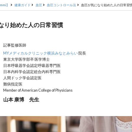
mmi】
健康ガイド
血圧
血圧コントロール法
血圧が気になり始めた人の日常習
なり始めた人の日常習慣
記事監修医師
MYメディカルクリニック横浜みなとみらい
院長
東京大学医学部卒 医学博士
日本呼吸器学会認定呼吸器専門医
日本内科学会認定総合内科専門医
人間ドック学会認定医
難病指定医
Member of American College of Physicians
山本 康博 先生