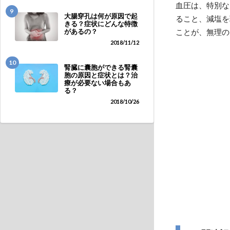
血圧は、特別な
9
大腸穿孔は何が原因で起
ること、減塩を
きる？症状にどんな特徴
ことが、無理の
があるの？
2018/11/12
10
腎臓に囊胞ができる腎囊
胞の原因と症状とは？治
療が必要ない場合もあ
る？
2018/10/26