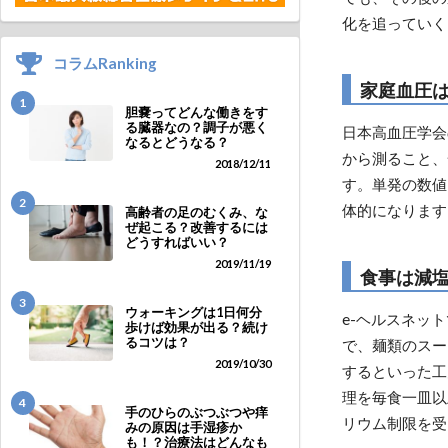
化を追っていく
コラムRanking
家庭血圧
1
胆嚢ってどんな働きをす
る臓器なの？調子が悪く
日本高血圧学会
なるとどうなる？
から測ること、
2018/12/11
す。単発の数値
2
体的になります
高齢者の足のむくみ、な
ぜ起こる？改善するには
どうすればいい？
2019/11/19
食事は減
3
ウォーキングは1日何分
e-ヘルスネッ
歩けば効果が出る？続け
るコツは？
で、麺類のスー
2019/10/30
するといった工
理を毎食一皿以
4
手のひらのぶつぶつや痒
リウム制限を受
みの原因は手湿疹か
も！？治療法はどんなも