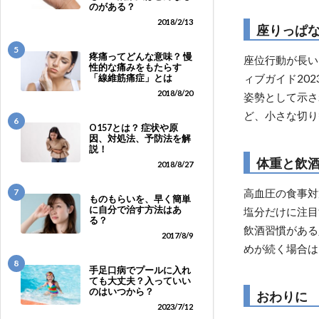
のがある？
2018/2/13
座りっぱ
5
疼痛ってどんな意味？ 慢
座位行動が長い
性的な痛みをもたらす
ィブガイド20
「線維筋痛症」とは
2018/8/20
姿勢として示さ
ど、小さな切り
6
O157とは？ 症状や原
因、対処法、予防法を解
説！
体重と飲
2018/8/27
7
高血圧の食事対
ものもらいを、早く簡単
に自分で治す方法はあ
塩分だけに注目
る？
飲酒習慣がある
2017/8/9
めが続く場合は
8
手足口病でプールに入れ
ても大丈夫？入っていい
のはいつから？
おわりに
2023/7/12