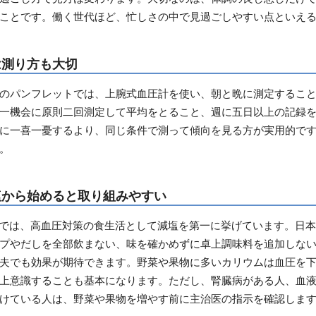
ことです。働く世代ほど、忙しさの中で見過ごしやすい点といえ
は測り方も大切
のパンフレットでは、上腕式血圧計を使い、朝と晩に測定するこ
一機会に原則二回測定して平均をとること、週に五日以上の記録
に一喜一憂するより、同じ条件で測って傾向を見る方が実用的で
。
塩から始めると取り組みやすい
トでは、高血圧対策の食生活として減塩を第一に挙げています。日
プやだしを全部飲まない、味を確かめずに卓上調味料を追加しな
夫でも効果が期待できます。野菜や果物に多いカリウムは血圧を
上意識することも基本になります。ただし、腎臓病がある人、血
けている人は、野菜や果物を増やす前に主治医の指示を確認しま