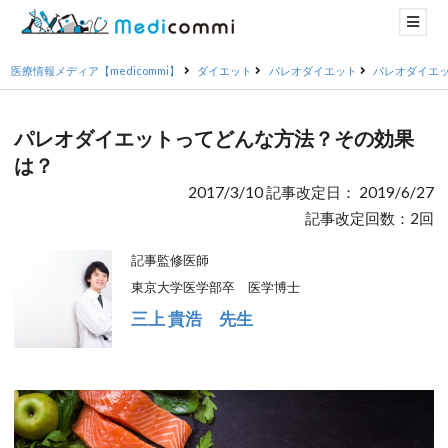
医療情報メディア【medicommi】
ダイエット
パレオダイエット
パレオダイエ
パレオダイエットってどんな方法？その効果
は？
2017/3/10 記事改定日： 2019/6/27
記事改定回数：2回
記事監修医師
東京大学医学部卒 医学博士
三上 貴浩 先生