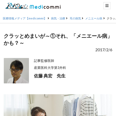
医療情報メディア【medicommi】
病気・治療
耳の病気
メニエール病
クラッ
クラッとめまいが～①それ、「メニエール病」
かも？～
2017/2/6
記事監修医師
産業医科大学第1外科
佐藤 典宏 先生