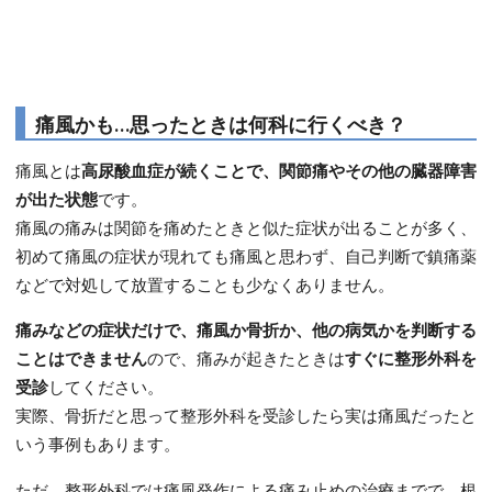
痛風かも…思ったときは何科に行くべき？
痛風とは
高尿酸血症が続くことで、関節痛やその他の臓器障害
が出た状態
です。
痛風の痛みは関節を痛めたときと似た症状が出ることが多く、
初めて痛風の症状が現れても痛風と思わず、自己判断で鎮痛薬
などで対処して放置することも少なくありません。
痛みなどの症状だけで、痛風か骨折か、他の病気かを判断する
ことはできません
ので、痛みが起きたときは
すぐに整形外科を
受診
してください。
実際、骨折だと思って整形外科を受診したら実は痛風だったと
いう事例もあります。
ただ、整形外科では痛風発作による痛み止めの治療までで、根