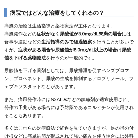
病院ではどんな治療をしてくれるの？
痛風の治療は生活指導と薬物療法が主体となります。
痛風発作などの
症状がなく尿酸値が8.0mg/dL未満の場合
には
食事や運動などの
生活指導のみで経過観察
を行うことが多いで
すが、
症状がある場合や尿酸値が8.0mg/dL以上の場合
は
尿酸
値を下げる薬物療法
を行うのが一般的です。
尿酸値を下げる薬剤としては、尿酸排泄を促すベンズブロマ
ン、プロベネシド、尿酸の生成を抑制するアロプリノール、フ
ェブキソスタットなどがあります。
また、痛風発作時にはNSAIDsなどの鎮痛剤が適宜使用され、
発作の予兆がある場合には予防薬であるコルヒチンが使用され
ることもあります。
多くはこれらの対症療法で経過を見ていきますが、足の指の付
け根などに痛風結節が形成されて強い痛みを伴う場合には外科