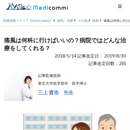
医療情報メディア【medicommi】
病気・治療
その他
痛風
痛風は何科に行け
痛風は何科に行けばいいの？病院ではどんな治
療をしてくれる？
2018/5/14 記事改定日： 2019/8/30
記事改定回数：2回
記事監修医師
東京大学医学部卒 医学博士
三上 貴浩 先生