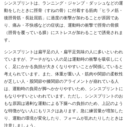
シンスプリントは、ランニング・ジャンプ・ダッシュなどの運
動をしたときに脛骨（すねの骨）に付着する筋肉「ヒラメ筋・
後脛骨筋・長趾屈筋」に過度の衝撃が加わることが原因であ
り、痛み・不快感などの症状は、運動時の衝撃で脛骨の骨膜
（脛骨を覆っている膜）にストレスが加わることで誘発されま
す。
シンスプリントは扁平足の人・扁平足気味の人に多いといわれ
ていますが、アーチがない人の足は運動時の衝撃を吸収しにく
く、足にかかる負担が大きくなりやすいことが関係していると
考えられています。また、体重が重い人・筋肉や関節の柔軟性
が乏しい人・股関節や膝関節のアライメントが崩れている人
は、運動時の負荷が脚へかかりやすいため、シンスプリントに
もなりやすいといわれています。ただし、シンスプリントのお
もな原因は過剰な運動による下腿への負担のため、上記のよう
な特徴がない人にもリスクはあります。急に練習量が増加した
り、運動の環境が変化したり、フォームが乱れたりしたときは
注意しましょう。