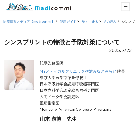
医療情報メディア【medicommi】
健康ガイド
歩く・走る
足の痛み
シンスプ
シンスプリントの特徴と予防対策について
2025/7/23
記事監修医師
MYメディカルクリニック横浜みなとみらい
院長
東京大学医学部卒 医学博士
日本呼吸器学会認定呼吸器専門医
日本内科学会認定総合内科専門医
人間ドック学会認定医
難病指定医
Member of American College of Physicians
山本 康博 先生