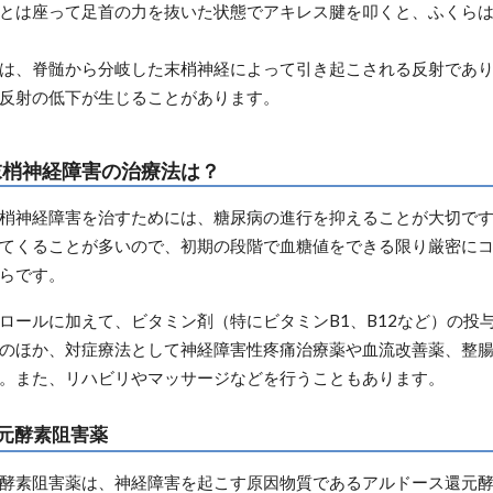
とは座って足首の力を抜いた状態でアキレス腱を叩くと、ふくら
は、脊髄から分岐した末梢神経によって引き起こされる反射であ
反射の低下が生じることがあります。
末梢神経障害の治療法は？
梢神経障害を治すためには、糖尿病の進行を抑えることが大切で
てくることが多いので、初期の段階で血糖値をできる限り厳密に
らです。
ロールに加えて、ビタミン剤（特にビタミンB1、B12など）の投
のほか、対症療法として神経障害性疼痛治療薬や血流改善薬、整
。また、リハビリやマッサージなどを行うこともあります。
元酵素阻害薬
酵素阻害薬は、神経障害を起こす原因物質であるアルドース還元