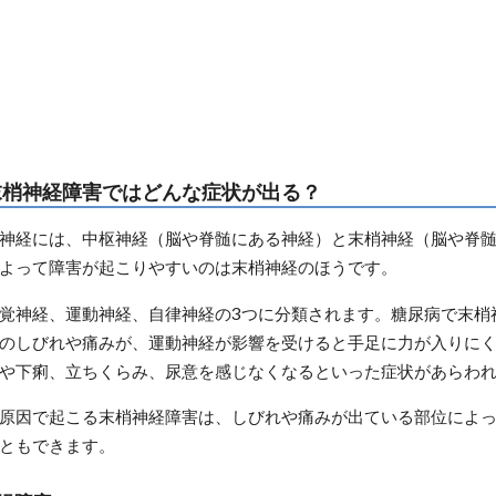
末梢神経障害ではどんな症状が出る？
神経には、中枢神経（脳や脊髄にある神経）と末梢神経（脳や脊
よって障害が起こりやすいのは末梢神経のほうです。
覚神経、運動神経、自律神経の3つに分類されます。糖尿病で末梢
のしびれや痛みが、運動神経が影響を受けると手足に力が入りに
や下痢、立ちくらみ、尿意を感じなくなるといった症状があらわ
原因で起こる末梢神経障害は、しびれや痛みが出ている部位によ
ともできます。