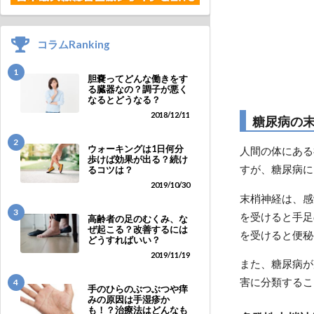
コラムRanking
1
胆嚢ってどんな働きをす
る臓器なの？調子が悪く
なるとどうなる？
2018/12/11
糖尿病の
2
ウォーキングは1日何分
人間の体にある
歩けば効果が出る？続け
すが、糖尿病に
るコツは？
2019/10/30
末梢神経は、感
3
を受けると手足
高齢者の足のむくみ、な
ぜ起こる？改善するには
を受けると便秘
どうすればいい？
2019/11/19
また、糖尿病が
害に分類するこ
4
手のひらのぶつぶつや痒
みの原因は手湿疹か
も！？治療法はどんなも