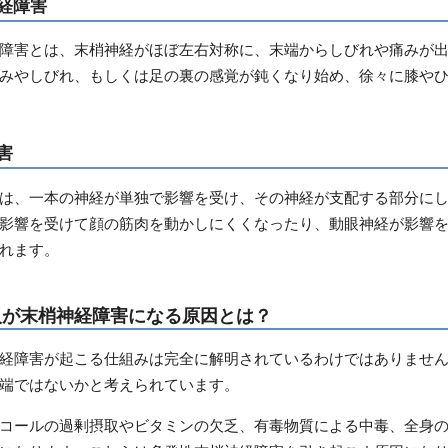
経障害
障害とは、末梢神経がほぼ左右対称に、末端からしびれや痛みが
みやしびれ、もしくは足の裏の感覚が鈍くなり始め、徐々に膝や
害
は、一本の神経が単独で影響を受け、その神経が支配する部分に
影響を受けて顔の筋肉を動かしにくくなったり、動眼神経が影響
れます。
人が末梢神経障害になる原因とは？
経障害が起こる仕組みは完全に解明されているわけではありませ
端ではないかと考えられています。
コールの過剰摂取やビタミンの欠乏、有毒物質による中毒、全身