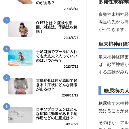
多発性末梢神
のがある？
2018/2/13
多発性末梢神経
5
両足の先から痛
O157とは？ 症状や原
因、対処法、予防法を解
がってきます。
説！
2018/8/27
単末梢神経障
6
手足口病でプールに入れ
ても大丈夫？入っていい
単末梢神経障害
のはいつから？
ば、顔面神経が
2023/7/12
する症状がみら
7
大腸穿孔は何が原因で起
きる？症状にどんな特徴
があるの？
糖尿病の
2018/11/12
糖尿病で末梢神
8
ロキソプロフェンはどん
受けることが発
な症状に効果がある？副
作用などの注意点は？
そのほか、アル
2019/5/1