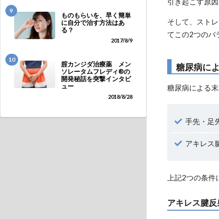
引き起こす原因
9
ものもらいを、早く簡単
そして、ストレ
に自分で治す方法はあ
る？
てこの2つのバ
2017/8/9
10
腟カンジダ治療薬 メン
糖尿病に
ソレータムフレディ®の
開発秘話を突撃インタビ
ュー
糖尿病による末
2018/8/28
手先・足
アキレス
上記2つの条件
アキレス腱反