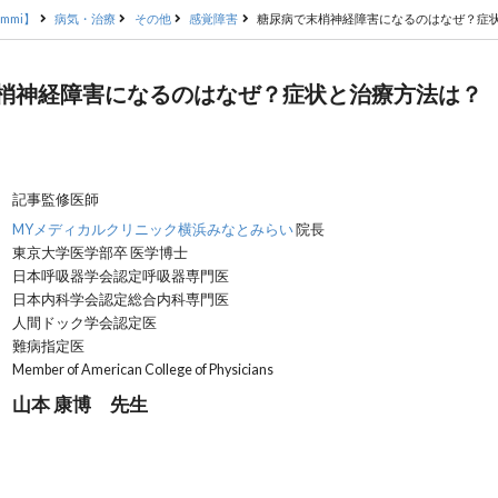
mmi】
病気・治療
その他
感覚障害
糖尿病で末梢神経障害になるのはなぜ？症
梢神経障害になるのはなぜ？症状と治療方法は？
記事監修医師
MYメディカルクリニック横浜みなとみらい
院長
東京大学医学部卒 医学博士
日本呼吸器学会認定呼吸器専門医
日本内科学会認定総合内科専門医
人間ドック学会認定医
難病指定医
Member of American College of Physicians
山本 康博 先生