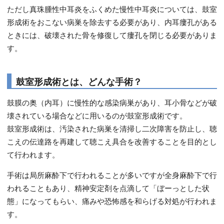
ただし真珠腫性中耳炎をふくめた慢性中耳炎については、鼓室
形成術をおこない病巣を除去する必要があり、内耳瘻孔がある
ときには、破壊された骨を修復して瘻孔を閉じる必要がありま
す。
鼓室形成術とは、どんな手術？
鼓膜の奥（内耳）に慢性的な感染病巣があり、耳小骨などが破
壊されている場合などに用いるのが鼓室形成術です。
鼓室形成術は、汚染された病巣を清掃し二次障害を防止し、聴
こえの伝達路を再建して聴こえ具合を改善することを目的とし
て行われます。
手術は局所麻酔下で行われることが多いですが全身麻酔下で行
われることもあり、精神安定剤を点滴して「ぼーっとした状
態」になってもらい、痛みや恐怖感を和らげる対処が行われま
す。