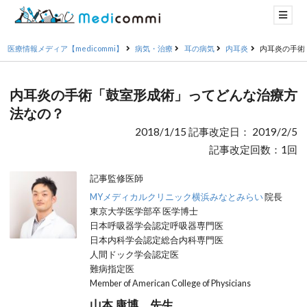
医療情報メディア【medicommi】
病気・治療
耳の病気
内耳炎
内耳炎の手術
内耳炎の手術「鼓室形成術」ってどんな治療方
法なの？
2018/1/15 記事改定日： 2019/2/5
記事改定回数：1回
記事監修医師
MYメディカルクリニック横浜みなとみらい
院長
東京大学医学部卒 医学博士
日本呼吸器学会認定呼吸器専門医
日本内科学会認定総合内科専門医
人間ドック学会認定医
難病指定医
Member of American College of Physicians
山本 康博 先生