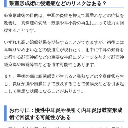
鼓室形成術に後遺症などのリスクはある？
鼓室形成術の目的は、中耳の炎症を抑えて耳垂れなどの症状を
改善し、真珠腫の切除・鼓膜や耳小骨の再生によって聴力を回
復することです。
いずれも高い治療効果を期待することができますが、術後には
耳鳴りやめまいなどの後遺症が現れたり、術中に中耳の知覚を
走行する顔面神経などの重要な神経にダメージを与えて顔面神
経麻痺や味覚障害などを遺す可能性もあります。
また、手術の傷に細菌感染が生じると発熱などの全身症状を生
じ、炎症が脳や髄膜にまで波及することで髄膜炎などを引き起
こして重篤な状態になることがあります。
おわりに：慢性中耳炎や長引く内耳炎は鼓室形成
術で回復する可能性がある