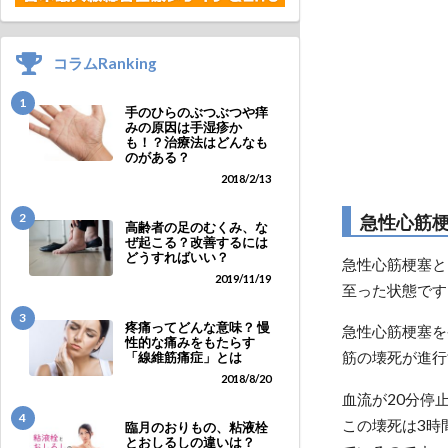
コラムRanking
1
手のひらのぶつぶつや痒
みの原因は手湿疹か
も！？治療法はどんなも
のがある？
2018/2/13
2
急性心筋
高齢者の足のむくみ、な
ぜ起こる？改善するには
どうすればいい？
急性心筋梗塞と
2019/11/19
至った状態です
3
疼痛ってどんな意味？ 慢
急性心筋梗塞を
性的な痛みをもたらす
筋の壊死が進行
「線維筋痛症」とは
2018/8/20
血流が20分停
4
この壊死は3時
臨月のおりもの、粘液栓
とおしるしの違いは？