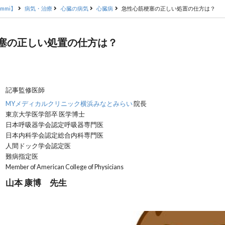
mmi】
病気・治療
心臓の病気
心臓病
急性心筋梗塞の正しい処置の仕方は？
塞の正しい処置の仕方は？
記事監修医師
MYメディカルクリニック横浜みなとみらい
院長
東京大学医学部卒 医学博士
日本呼吸器学会認定呼吸器専門医
日本内科学会認定総合内科専門医
人間ドック学会認定医
難病指定医
Member of American College of Physicians
山本 康博 先生