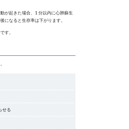
動が起きた場合、1 分以内に心肺蘇生
分後になると生存率は下がります。
のです。
う。
らせる