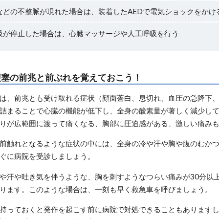
などの不整脈が現れた場合は、装着したAEDで電気ショックをかけ
吸が停止した場合は、心臓マッサージや人工呼吸を行う
梗塞の前兆と前ぶれを覚えておこう！
は、前兆とも受け取れる症状（顔面蒼白、息切れ、血圧の急降下
詰まることで心臓の機能が低下し、全身の酸素量が著しく減少し
りが広範囲に渡って痛くなる、胸部に圧迫感がある、激しい痛み
前触れとなるような症状の中には、全身の冷や汗や胸や腹のむか
ぐに病院を受診しましょう。
や汗や吐き気を伴うような、胸を刺すようなつらい痛みが30分以
ります。このような場合は、一刻も早く救急車を呼びましょう。
持っておくと発作を起こす前に病院で対処できることもあります