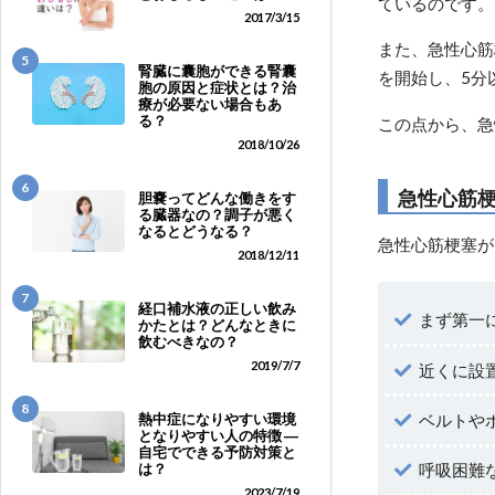
ているのです。
2017/3/15
また、急性心筋
5
腎臓に囊胞ができる腎囊
を開始し、5分
胞の原因と症状とは？治
療が必要ない場合もあ
る？
この点から、急
2018/10/26
6
急性心筋
胆嚢ってどんな働きをす
る臓器なの？調子が悪く
なるとどうなる？
急性心筋梗塞が
2018/12/11
7
経口補水液の正しい飲み
まず第一
かたとは？どんなときに
飲むべきなの？
2019/7/7
近くに設
8
ベルトや
熱中症になりやすい環境
となりやすい人の特徴 ―
自宅でできる予防対策と
呼吸困難
は？
2023/7/19