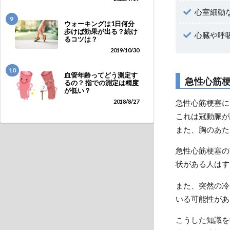
心室細動
9
ウォーキングは1日何分
歩けば効果が出る？続け
心臓や呼
るコツは？
2019/10/30
10
血管年齢ってどう測定す
急性心筋
るの？ 指での測定は精度
が低い？
2018/8/27
急性心筋梗塞に
これは冠動脈が
また、胸のあた
急性心筋梗塞の
状がある人はす
また、突然の冷
いる可能性があ
こうした知識を