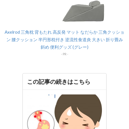
Axelrod 三角枕 背もたれ 高反発 マット なだらか 三角クッショ
ン 腰クッション 半円形枕付き 逆流性食道炎 大きい 折り畳み
斜め 便利グッズ (グレー)
この記事の続きはこちら