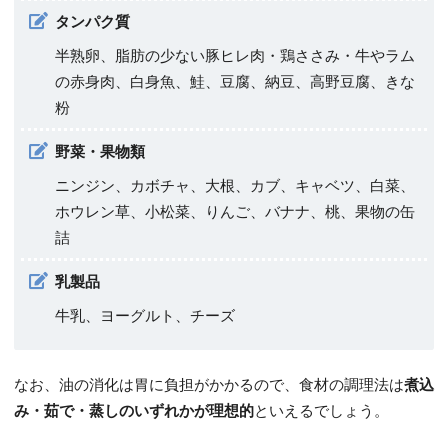
タンパク質
半熟卵、脂肪の少ない豚ヒレ肉・鶏ささみ・牛やラム
の赤身肉、白身魚、鮭、豆腐、納豆、高野豆腐、きな
粉
野菜・果物類
ニンジン、カボチャ、大根、カブ、キャベツ、白菜、
ホウレン草、小松菜、りんご、バナナ、桃、果物の缶
詰
乳製品
牛乳、ヨーグルト、チーズ
なお、油の消化は胃に負担がかかるので、食材の調理法は
煮込
み・茹で・蒸しのいずれかが理想的
といえるでしょう。