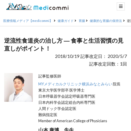
医療情報メディア【medicommi】
健康ガイド
胃腸
健康的な胃腸の保持法
逆
逆流性食道炎の治し方 ― 食事と生活習慣の見
直しがポイント！
2018/10/19 記事改定日： 2020/5/7
記事改定回数：1回
記事監修医師
MYメディカルクリニック横浜みなとみらい
院長
東京大学医学部卒 医学博士
日本呼吸器学会認定呼吸器専門医
日本内科学会認定総合内科専門医
人間ドック学会認定医
難病指定医
Member of American College of Physicians
山本 康博 先生