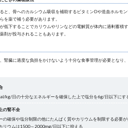
ると、骨へのカルシウム吸収を補助するビタミンDや造血ホルモン
らを薬で補う必要があります。
が低下することでカリウムやリンなどの電解質が体内に過剰蓄積
薬剤が投与されることもあります。
、腎臓に過度な負担をかけないよう十分な食事管理が必要となり
合
kcal/kg/日の十分なエネルギーを確保した上で塩分を6g/日以下に
上の腎不全
ーの確保や塩分制限の他にたんぱく質やカリウムを制限する必要が生じる。
リウムは1500～2000mg/日以下に抑える