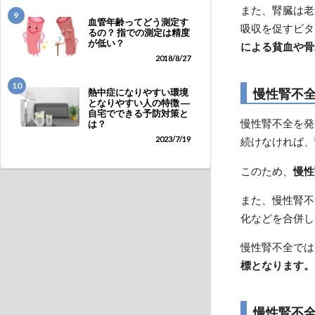
また、腎臓は老
9
血管年齢ってどう測定す
吸収を促すビタ
るの？ 指での測定は精度
が低い？
による貧血や骨
2018/8/27
10
慢性腎不
熱中症になりやすい環境
となりやすい人の特徴 ―
自宅でできる予防対策と
慢性腎不全を発
は？
2023/7/19
続けなければ、
このため、
慢性
また、慢性腎不
化などを合併し
慢性腎不全では
標となります。
慢性腎不