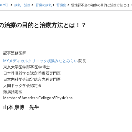
mmi】
病気・治療
腎臓の病気
腎臓病
慢性腎不全の治療の目的と治療方法とは
の治療の目的と治療方法とは！？
記事監修医師
MYメディカルクリニック横浜みなとみらい
院長
東京大学医学部卒 医学博士
日本呼吸器学会認定呼吸器専門医
日本内科学会認定総合内科専門医
人間ドック学会認定医
難病指定医
Member of American College of Physicians
山本 康博 先生