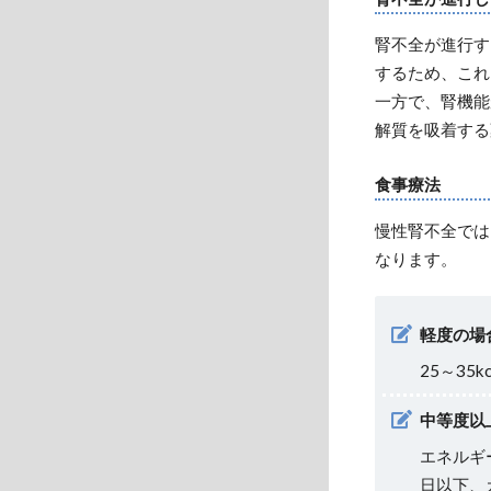
腎不全が進行す
するため、これ
一方で、腎機能
解質を吸着する
食事療法
慢性腎不全では
なります。
軽度の場
25～35
中等度以
エネルギ
日以下、カ