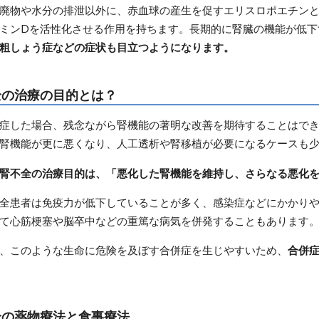
廃物や水分の排泄以外に、赤血球の産生を促すエリスロポエチン
ミンDを活性化させる作用を持ちます。長期的に腎臓の機能が低下
粗しょう症などの症状も目立つようになります。
全の治療の目的とは？
症した場合、残念ながら腎機能の著明な改善を期待することはで
腎機能が更に悪くなり、人工透析や腎移植が必要になるケースも
腎不全の治療目的は、「悪化した腎機能を維持し、さらなる悪化
全患者は免疫力が低下していることが多く、感染症などにかかり
て心筋梗塞や脳卒中などの重篤な病気を併発することもあります
、このような生命に危険を及ぼす合併症を生じやすいため、
合併
全の薬物療法と食事療法