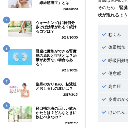
「線維筋痛症」とは
そのため、
腎臓
2018/8/20
状が現れる
よう
5
ウォーキングは1日何分
歩けば効果が出る？続け
るコツは？
むくみ
2019/10/30
体重増加
6
腎臓に囊胞ができる腎囊
胞の原因と症状とは？治
療が必要ない場合もあ
呼吸困難
る？
2018/10/26
倦怠感
7
臨月のおりもの、粘液栓
高血圧
とおしるしの違いは？
2017/3/15
皮膚のか
8
経口補水液の正しい飲み
けいれん
かたとは？どんなときに
飲むべきなの？
2019/7/7