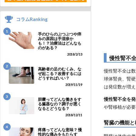
コラムRanking
1
手のひらのぶつぶつや痒
みの原因は手湿疹か
も！？治療法はどんなも
のがある？
2018/2/13
慢性腎不
2
高齢者の足のむくみ、な
慢性腎不全は数
ぜ起こる？改善するには
どうすればいい？
球体腎炎、腎硬
2019/11/19
は発症数が増え
3
慢性腎不全を発
胆嚢ってどんな働きをす
る臓器なの？調子が悪く
や腎移植が必要
なるとどうなる？
2018/12/11
腎臓の機能と
4
疼痛ってどんな意味？ 慢
性的な痛みをもたらす
腎臓は体内の老