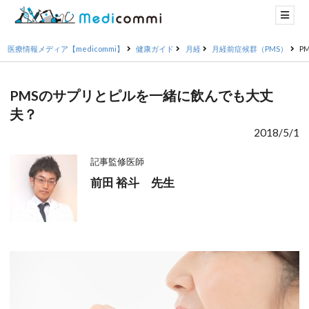
医療情報メディア【medicommi】
健康ガイド
月経
月経前症候群（PMS）
P
PMSのサプリとピルを一緒に飲んでも大丈
夫？
2018/5/1
記事監修医師
前田 裕斗 先生