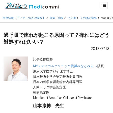
医療情報メディア【medicommi】
病気・治療
その他
その他の病気
過呼吸で
過呼吸で痺れが起こる原因って？痺れにはどう
対処すればいい？
2018/7/13
記事監修医師
MYメディカルクリニック横浜みなとみらい
院長
東京大学医学部卒 医学博士
日本呼吸器学会認定呼吸器専門医
日本内科学会認定総合内科専門医
人間ドック学会認定医
難病指定医
Member of American College of Physicians
山本 康博 先生