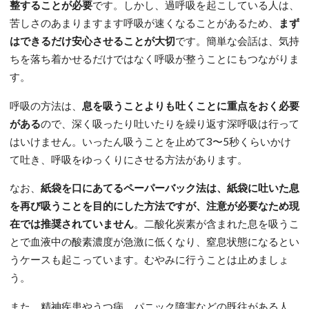
整することが必要
です。しかし、過呼吸を起こしている人は、
苦しさのあまりますます呼吸が速くなることがあるため、
まず
はできるだけ安心させることが大切
です。簡単な会話は、気持
ちを落ち着かせるだけではなく呼吸が整うことにもつながりま
す。
呼吸の方法は、
息を吸うことよりも吐くことに重点をおく必要
がある
ので、深く吸ったり吐いたりを繰り返す深呼吸は行って
はいけません。いったん吸うことを止めて3〜5秒くらいかけ
て吐き、呼吸をゆっくりにさせる方法があります。
なお、
紙袋を口にあてるペーパーバック法は、紙袋に吐いた息
を再び吸うことを目的にした方法ですが、注意が必要なため現
在では推奨されていません
。二酸化炭素が含まれた息を吸うこ
とで血液中の酸素濃度が急激に低くなり、窒息状態になるとい
うケースも起こっています。むやみに行うことは止めましょ
う。
また、精神疾患やうつ病、パニック障害などの既往がある人