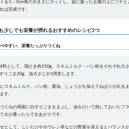
トを2～3cm角の大きさにカットし、器に盛った豆腐の上にツナ
れば完成です。
も少しでも栄養が摂れるおすすめのレシピ2つ
べやすい、栄養たっぷりつくね
材料として、鶏ひき肉150g、スキムミルク・パン粉をそれぞれ大さ
すりごま20g、油大さじ2/1用意します。
にスキムミルク、パン粉、醤油、しょうがを加えてねばりが出るま
ます。
つくねの両面に白すりごまをまぶし、油をひいて熱しておいたフ
て火が通ったらできあがりです。
せとして、しいたけやホウレン草などの野菜を添えるとバランス