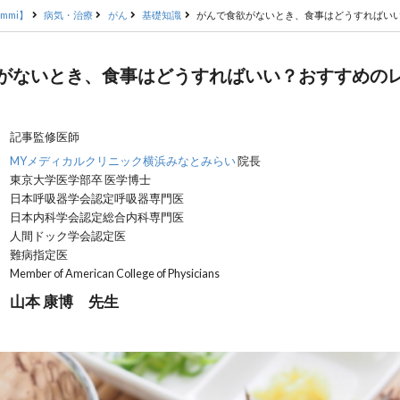
mmi】
病気・治療
がん
基礎知識
がんで食欲がないとき、食事はどうすればい
がないとき、食事はどうすればいい？おすすめの
記事監修医師
MYメディカルクリニック横浜みなとみらい
院長
東京大学医学部卒 医学博士
日本呼吸器学会認定呼吸器専門医
日本内科学会認定総合内科専門医
人間ドック学会認定医
難病指定医
Member of American College of Physicians
山本 康博 先生