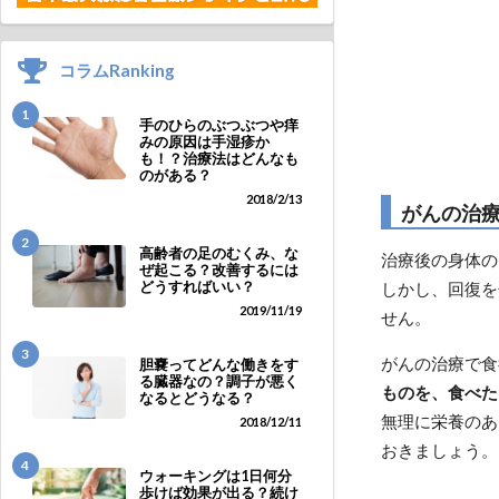
コラムRanking
1
手のひらのぶつぶつや痒
みの原因は手湿疹か
も！？治療法はどんなも
のがある？
2018/2/13
がんの治
2
高齢者の足のむくみ、な
治療後の身体の
ぜ起こる？改善するには
どうすればいい？
しかし、回復を
2019/11/19
せん。
3
がんの治療で食
胆嚢ってどんな働きをす
る臓器なの？調子が悪く
ものを、食べた
なるとどうなる？
無理に栄養のあ
2018/12/11
おきましょう。
4
ウォーキングは1日何分
歩けば効果が出る？続け