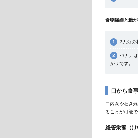
食物繊維と糖が
2人分の
バナナは
がりです。
口から食
口内炎や吐き気
ることが可能で
経管栄養（け