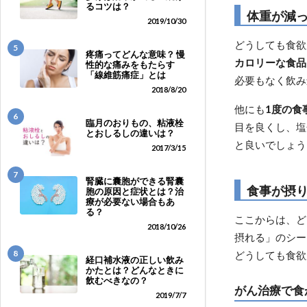
るコツは？
体重が減
2019/10/30
どうしても食欲
5
疼痛ってどんな意味？ 慢
カロリーな食品
性的な痛みをもたらす
「線維筋痛症」とは
必要もなく飲み
2018/8/20
他にも
1度の食
6
臨月のおりもの、粘液栓
目を良くし、塩
とおしるしの違いは？
と良いでしょう
2017/3/15
7
腎臓に囊胞ができる腎囊
食事が摂
胞の原因と症状とは？治
療が必要ない場合もあ
る？
ここからは、ど
2018/10/26
摂れる」のシー
8
どうしても食欲
経口補水液の正しい飲み
かたとは？どんなときに
飲むべきなの？
がん治療で食
2019/7/7