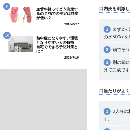
9
口内炎を刺激し
血管年齢ってどう測定す
るの？ 指での測定は精度
が低い？
2018/8/27
まず2人
10
の水500cc
熱中症になりやすい環境
となりやすい人の特徴 ―
自宅でできる予防対策と
鍋でそう
は？
2023/7/19
別の鍋に
けて完成です
口当たりがよく
2人分の
す。