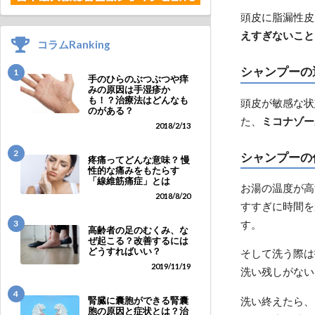
頭皮に脂漏性皮
えすぎないこと
コラムRanking
シャンプーの
1
手のひらのぶつぶつや痒
みの原因は手湿疹か
も！？治療法はどんなも
頭皮が敏感な状
のがある？
た、
ミコナゾー
2018/2/13
2
シャンプーの
疼痛ってどんな意味？ 慢
性的な痛みをもたらす
「線維筋痛症」とは
お湯の温度が高
2018/8/20
すすぎに時間を
3
す。
高齢者の足のむくみ、な
ぜ起こる？改善するには
どうすればいい？
そして洗う際は
2019/11/19
洗い残しがない
4
洗い終えたら、
腎臓に囊胞ができる腎囊
胞の原因と症状とは？治