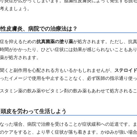
り炎症が広がってしまいます。脂漏性皮膚炎によって発生する脱
考えましょう。
漏性皮膚炎、病院での治療法は？
症を抑えるための
抗真菌薬の塗り薬
が処方されます。ただし、抗
時間がかかったり、ひどい症状には効果が感じられないこともあ
薬が処方されます。
聞くと副作用を心配される方もいるかもしれませんが、
ステロイ
ったイメージで使用を中止することなく、必ず医師の指示通り使
スタミン薬の飲み薬やビタミン剤の飲み薬もあわせて処方される
：頭皮を労わって生活しよう
なった場合、病院で治療を受けることが症状緩和への近道です。
のケアをすると、より早く症状が落ち着きます。かゆみが強い場