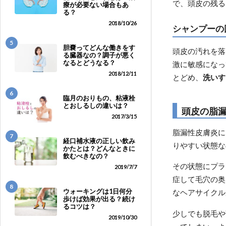
で、頭皮の残る
療が必要ない場合もあ
る？
2018/10/26
シャンプーの
5
胆嚢ってどんな働きをす
頭皮の汚れを落
る臓器なの？調子が悪く
なるとどうなる？
激に敏感になっ
2018/12/11
とどめ、
洗いす
6
臨月のおりもの、粘液栓
とおしるしの違いは？
頭皮の脂
2017/3/15
脂漏性皮膚炎に
7
経口補水液の正しい飲み
りやすい状態な
かたとは？どんなときに
飲むべきなの？
その状態にプラ
2019/7/7
症して毛穴の奥
8
ウォーキングは1日何分
なヘアサイクル
歩けば効果が出る？続け
るコツは？
少しでも脱毛や
2019/10/30