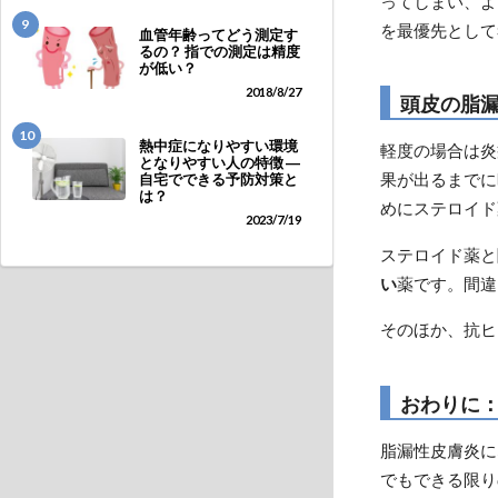
ってしまい、よ
9
を最優先として
血管年齢ってどう測定す
るの？ 指での測定は精度
が低い？
2018/8/27
頭皮の脂
10
熱中症になりやすい環境
軽度の場合は炎
となりやすい人の特徴 ―
果が出るまでに
自宅でできる予防対策と
は？
めにステロイド
2023/7/19
ステロイド薬と
い
薬です。間違
そのほか、抗ヒ
おわりに
脂漏性皮膚炎に
でもできる限り