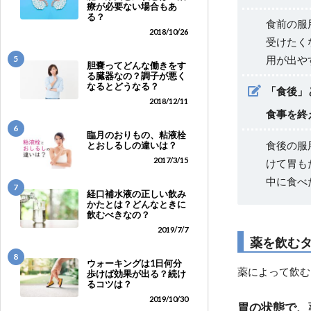
療が必要ない場合もあ
る？
食前の服
2018/10/26
受けたく
5
用が出や
胆嚢ってどんな働きをす
る臓器なの？調子が悪く
なるとどうなる？
「食後」
2018/12/11
食事を終
6
臨月のおりもの、粘液栓
食後の服
とおしるしの違いは？
2017/3/15
けて胃も
中に食べ
7
経口補水液の正しい飲み
かたとは？どんなときに
飲むべきなの？
2019/7/7
薬を飲む
8
ウォーキングは1日何分
薬によって飲む
歩けば効果が出る？続け
るコツは？
2019/10/30
胃の状態で、