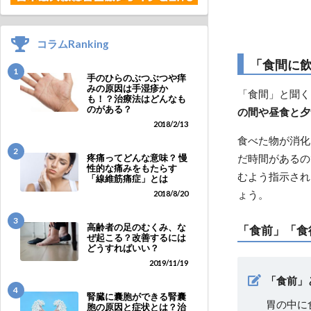
コラムRanking
「食間に
1
手のひらのぶつぶつや痒
みの原因は手湿疹か
「食間」と聞く
も！？治療法はどんなも
のがある？
の間や昼食と夕
2018/2/13
食べた物が消化
2
だ時間があるの
疼痛ってどんな意味？ 慢
性的な痛みをもたらす
むよう指示され
「線維筋痛症」とは
ょう。
2018/8/20
3
高齢者の足のむくみ、な
「食前」「食
ぜ起こる？改善するには
どうすればいい？
2019/11/19
「食前」
4
腎臓に囊胞ができる腎囊
胃の中に
胞の原因と症状とは？治