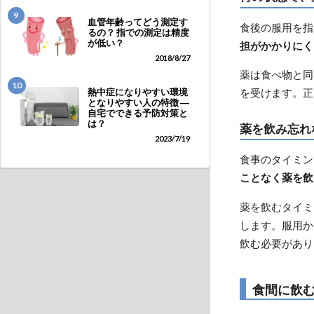
9
血管年齢ってどう測定す
食後の服用を指
るの？ 指での測定は精度
が低い？
担がかかりにく
2018/8/27
薬は食べ物と同
10
を受けます。正
熱中症になりやすい環境
となりやすい人の特徴 ―
自宅でできる予防対策と
は？
薬を飲み忘れ
2023/7/19
食事のタイミン
ことなく薬を飲
薬を飲むタイミ
します。服用か
飲む必要があり
食間に飲