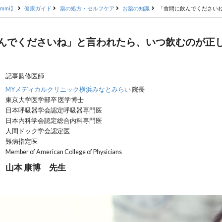
mmi】
健康ガイド
薬の処方・セルフケア
お薬の知識
「食間に飲んでください
んでくださいね」と言われたら、いつ飲むのが正
記事監修医師
MYメディカルクリニック横浜みなとみらい
院長
東京大学医学部卒 医学博士
日本呼吸器学会認定呼吸器専門医
日本内科学会認定総合内科専門医
人間ドック学会認定医
難病指定医
Member of American College of Physicians
山本 康博 先生