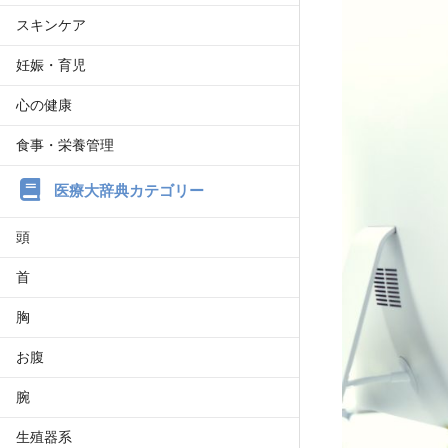
スキンケア
妊娠・育児
心の健康
食事・栄養管理
医療大辞典カテゴリー
頭
首
胸
お腹
腕
生殖器系