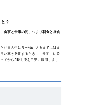
こと？
く、
食事と食事の間
、つまり
朝食と昼食
。
たたび胃の中に食べ物が入るまでにはま
が良い薬を服用するときに「食間」に飲
ってから2時間後を目安に服用しまし
。