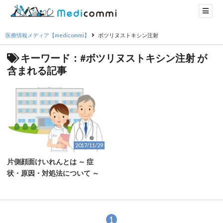
医療情報メディア【medicommi】
ボツリヌストキシン注射
キーワード：#ボツリヌストキシン注射 が
含まれる記事
2017/11/29
片側顔面けいれんとは ～ 症
状・原因・対処法について ～
1