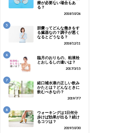
療が必要ない場合もあ
る？
2018/10/26
5
胆嚢ってどんな働きをす
る臓器なの？調子が悪く
なるとどうなる？
2018/12/11
6
臨月のおりもの、粘液栓
とおしるしの違いは？
2017/3/15
7
経口補水液の正しい飲み
かたとは？どんなときに
飲むべきなの？
2019/7/7
8
ウォーキングは1日何分
歩けば効果が出る？続け
るコツは？
2019/10/30