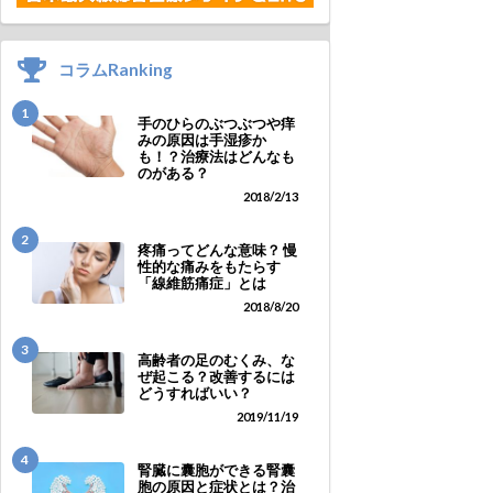
コラムRanking
1
手のひらのぶつぶつや痒
みの原因は手湿疹か
も！？治療法はどんなも
のがある？
2018/2/13
2
疼痛ってどんな意味？ 慢
性的な痛みをもたらす
「線維筋痛症」とは
2018/8/20
3
高齢者の足のむくみ、な
ぜ起こる？改善するには
どうすればいい？
2019/11/19
4
腎臓に囊胞ができる腎囊
胞の原因と症状とは？治