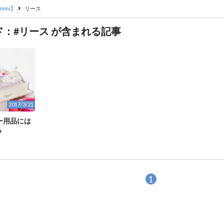
mmi】
リース
：#リース が含まれる記事
2017/3/21
ー用品には
？
1