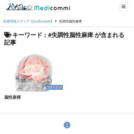
医療情報メディア【medicommi】
失調性脳性麻痺
キーワード：#失調性脳性麻痺 が含まれる
記事
2017/3/17
脳性麻痺
1