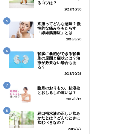
るコツは？
2019/10/30
5
疼痛ってどんな意味？ 慢
性的な痛みをもたらす
「線維筋痛症」とは
2018/8/20
6
腎臓に囊胞ができる腎囊
胞の原因と症状とは？治
療が必要ない場合もあ
る？
2018/10/26
7
臨月のおりもの、粘液栓
とおしるしの違いは？
2017/3/15
8
経口補水液の正しい飲み
かたとは？どんなときに
飲むべきなの？
2019/7/7