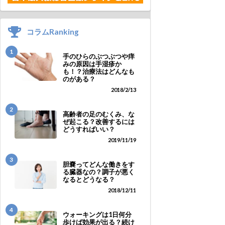
コラムRanking
1
手のひらのぶつぶつや痒
みの原因は手湿疹か
も！？治療法はどんなも
のがある？
2018/2/13
2
高齢者の足のむくみ、な
ぜ起こる？改善するには
どうすればいい？
2019/11/19
3
胆嚢ってどんな働きをす
る臓器なの？調子が悪く
なるとどうなる？
2018/12/11
4
ウォーキングは1日何分
歩けば効果が出る？続け