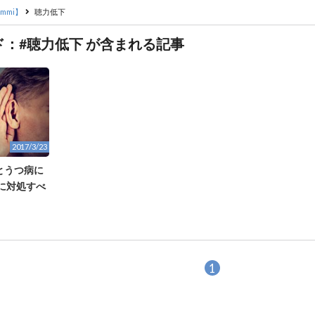
mmi】
聴力低下
ド：#聴力低下 が含まれる記事
2017/3/23
とうつ病に
に対処すべ
1