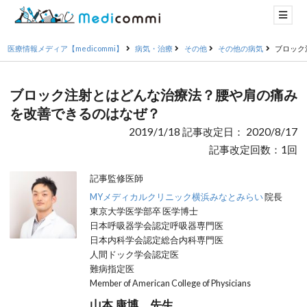
医療情報メディア【medicommi】
病気・治療
その他
その他の病気
ブロック
ブロック注射とはどんな治療法？腰や肩の痛み
を改善できるのはなぜ？
2019/1/18 記事改定日： 2020/8/17
記事改定回数：1回
記事監修医師
MYメディカルクリニック横浜みなとみらい
院長
東京大学医学部卒 医学博士
日本呼吸器学会認定呼吸器専門医
日本内科学会認定総合内科専門医
人間ドック学会認定医
難病指定医
Member of American College of Physicians
山本 康博 先生