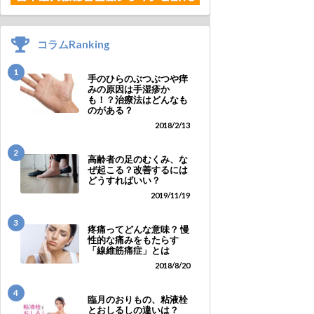
コラムRanking
1
手のひらのぶつぶつや痒
みの原因は手湿疹か
も！？治療法はどんなも
のがある？
2018/2/13
2
高齢者の足のむくみ、な
ぜ起こる？改善するには
どうすればいい？
2019/11/19
3
疼痛ってどんな意味？ 慢
性的な痛みをもたらす
「線維筋痛症」とは
2018/8/20
4
臨月のおりもの、粘液栓
とおしるしの違いは？