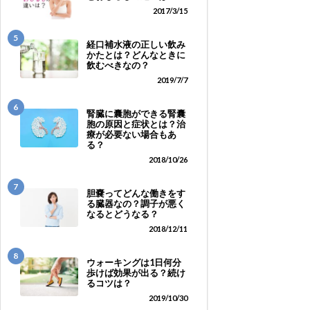
2017/3/15
5
経口補水液の正しい飲み
かたとは？どんなときに
飲むべきなの？
2019/7/7
6
腎臓に囊胞ができる腎囊
胞の原因と症状とは？治
療が必要ない場合もあ
る？
2018/10/26
7
胆嚢ってどんな働きをす
る臓器なの？調子が悪く
なるとどうなる？
2018/12/11
8
ウォーキングは1日何分
歩けば効果が出る？続け
るコツは？
2019/10/30