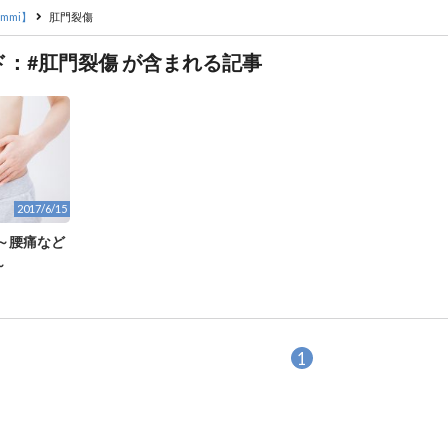
mmi】
肛門裂傷
ド：#肛門裂傷 が含まれる記事
2017/6/15
～腰痛など
～
1