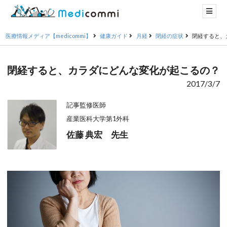
医療情報メディア【medicommi】
健康ガイド
月経
閉経の症状
閉経すると、
閉経すると、カラダにどんな変化が起こるの？
2017/3/7
記事監修医師
産業医科大学第1外科
佐藤 典宏 先生