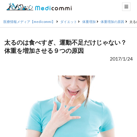
医療情報メディア【medicommi】
ダイエット
体重増加
体重増加の原因
太る
太るのは食べすぎ、運動不足だけじゃない？
体重を増加させる９つの原因
2017/1/24