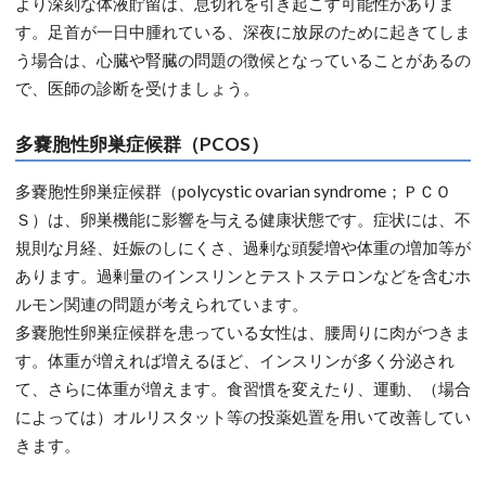
より深刻な体液貯留は、息切れを引き起こす可能性がありま
す。足首が一日中腫れている、深夜に放尿のために起きてしま
う場合は、心臓や腎臓の問題の徴候となっていることがあるの
で、医師の診断を受けましょう。
多嚢胞性卵巣症候群（PCOS）
多嚢胞性卵巣症候群（polycystic ovarian syndrome；ＰＣＯ
Ｓ）は、卵巣機能に影響を与える健康状態です。症状には、不
規則な月経、妊娠のしにくさ、過剰な頭髪増や体重の増加等が
あります。過剰量のインスリンとテストステロンなどを含むホ
ルモン関連の問題が考えられています。
多嚢胞性卵巣症候群を患っている女性は、腰周りに肉がつきま
す。体重が増えれば増えるほど、インスリンが多く分泌され
て、さらに体重が増えます。食習慣を変えたり、運動、（場合
によっては）オルリスタット等の投薬処置を用いて改善してい
きます。