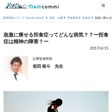
医療情報メディア【medicommi】
病気・治療
摂食障害
拒食症
急激に痩せる
急激に痩せる拒食症ってどんな病気？？ー拒食
症は精神の障害？ー
2017/6/15
記事監修医師
前田 裕斗 先生