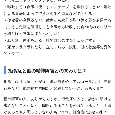
・嘔吐する（食事の後、すぐにテーブルを離れることや、嘔吐
による胃酸によってできた虫歯や口臭などでわかる）
・便秘薬や利尿薬など、体内から水分を取り除く薬を服用する
（こうした薬を服用しても食事から吸収した食べ物のカロリー
を取り除く効果はほとんどない）
・繰り返し体重を計る、鏡で自分の体をチェックする
・頭がクラクラしたり、立ちくらみ、脱毛、肌の乾燥等の身体
的トラブル
拒食症と他の精神障害との関わりは？
拒食症はうつ病、不安症、低い自尊心、アルコール乱用、自傷
行為など、他の精神的問題と関連していることもあります。
精神障害の人にありがちですが、拒食症の人は、誰かに助けを
求めないことが多く、問題があることを恐れている人と、問題
があるとさえ思っていない人もいます。拒食症の患者の多く