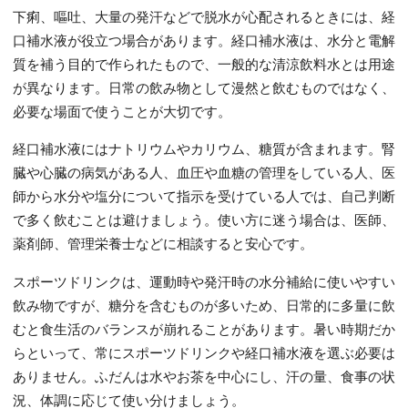
下痢、嘔吐、大量の発汗などで脱水が心配されるときには、経
口補水液が役立つ場合があります。経口補水液は、水分と電解
質を補う目的で作られたもので、一般的な清涼飲料水とは用途
が異なります。日常の飲み物として漫然と飲むものではなく、
必要な場面で使うことが大切です。
経口補水液にはナトリウムやカリウム、糖質が含まれます。腎
臓や心臓の病気がある人、血圧や血糖の管理をしている人、医
師から水分や塩分について指示を受けている人では、自己判断
で多く飲むことは避けましょう。使い方に迷う場合は、医師、
薬剤師、管理栄養士などに相談すると安心です。
スポーツドリンクは、運動時や発汗時の水分補給に使いやすい
飲み物ですが、糖分を含むものが多いため、日常的に多量に飲
むと食生活のバランスが崩れることがあります。暑い時期だか
らといって、常にスポーツドリンクや経口補水液を選ぶ必要は
ありません。ふだんは水やお茶を中心にし、汗の量、食事の状
況、体調に応じて使い分けましょう。