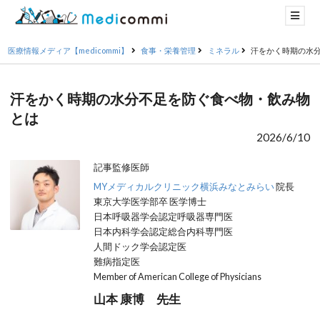
医療情報メディア【medicommi】
食事・栄養管理
ミネラル
汗をかく時期の水
汗をかく時期の水分不足を防ぐ食べ物・飲み物
とは
2026/6/10
記事監修医師
MYメディカルクリニック横浜みなとみらい
院長
東京大学医学部卒 医学博士
日本呼吸器学会認定呼吸器専門医
日本内科学会認定総合内科専門医
人間ドック学会認定医
難病指定医
Member of American College of Physicians
山本 康博 先生