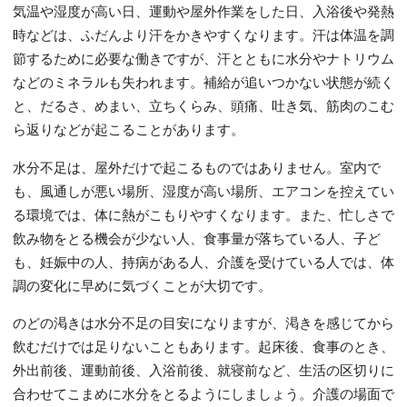
気温や湿度が高い日、運動や屋外作業をした日、入浴後や発熱
時などは、ふだんより汗をかきやすくなります。汗は体温を調
節するために必要な働きですが、汗とともに水分やナトリウム
などのミネラルも失われます。補給が追いつかない状態が続く
と、だるさ、めまい、立ちくらみ、頭痛、吐き気、筋肉のこむ
ら返りなどが起こることがあります。
水分不足は、屋外だけで起こるものではありません。室内で
も、風通しが悪い場所、湿度が高い場所、エアコンを控えてい
る環境では、体に熱がこもりやすくなります。また、忙しさで
飲み物をとる機会が少ない人、食事量が落ちている人、子ど
も、妊娠中の人、持病がある人、介護を受けている人では、体
調の変化に早めに気づくことが大切です。
のどの渇きは水分不足の目安になりますが、渇きを感じてから
飲むだけでは足りないこともあります。起床後、食事のとき、
外出前後、運動前後、入浴前後、就寝前など、生活の区切りに
合わせてこまめに水分をとるようにしましょう。介護の場面で