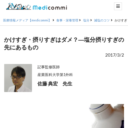
医療情報メディア【medicommi】
食事・栄養管理
塩分
減塩のコツ
かけすぎ
かけすぎ・摂りすぎはダメ？―塩分摂りすぎの
先にあるもの
2017/3/2
記事監修医師
産業医科大学第1外科
佐藤 典宏 先生