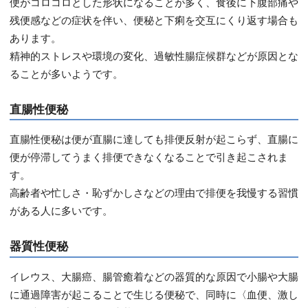
便がコロコロとした形状になることが多く、食後に下腹部痛や
残便感などの症状を伴い、便秘と下痢を交互にくり返す場合も
あります。
精神的ストレスや環境の変化、過敏性腸症候群などが原因とな
ることが多いようです。
直腸性便秘
直腸性便秘は便が直腸に達しても排便反射が起こらず、直腸に
便が停滞してうまく排便できなくなることで引き起こされま
す。
高齢者や忙しさ・恥ずかしさなどの理由で排便を我慢する習慣
がある人に多いです。
器質性便秘
イレウス、大腸癌、腸管癒着などの器質的な原因で小腸や大腸
に通過障害が起こることで生じる便秘で、同時に〈血便、激し