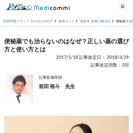
医療情報メディア【medicommi】
健康ガイド
便秘
便秘の解消法
便秘薬でも
便秘薬でも治らないのはなぜ？正しい薬の選び
方と使い方とは
2017/5/18 記事改定日： 2018/3/29
記事改定回数：2回
記事監修医師
前田 裕斗 先生