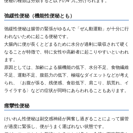
便秘の種類は分類すると以下の4つに分けられます。
弛緩性便秘（機能性便秘とも）
弛緩性便秘は腸管の緊張がゆるんで「ぜん動運動」が十分に行
われないために起こる便秘です。
大腸内に便が長くとどまるために水分が過剰に吸収されて硬く
なることが特徴で、特に女性や高齢者に起こりやすいといわれ
ます。
原因としては、加齢による腸機能の低下、水分不足、食物繊維
不足、運動不足、腹筋力の低下、極端なダイエットなどが考え
られ、〈お腹が張る、残便感、食欲低下、肩こり、肌荒れ、イ
ライラする〉などの症状が同時にあらわれることもあります。
痙攣性便秘
けいれん性便秘は副交感神経が興奮し過ぎることによって腸管
が過度に緊張し、便がうまく運ばれない状態です。