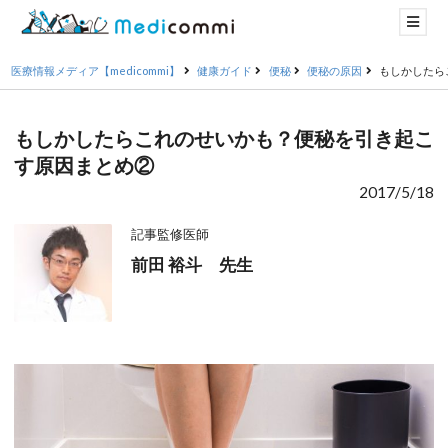
医療情報メディア【medicommi】
健康ガイド
便秘
便秘の原因
もしかしたら
もしかしたらこれのせいかも？便秘を引き起こ
す原因まとめ②
2017/5/18
記事監修医師
前田 裕斗 先生