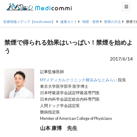
医療情報メディア【medicommi】
健康ガイド
喫煙・禁煙
禁煙の方法
禁煙で
禁煙で得られる効果はいっぱい！禁煙を始めよ
う
2017/6/14
記事監修医師
MYメディカルクリニック横浜みなとみらい
院長
東京大学医学部卒 医学博士
日本呼吸器学会認定呼吸器専門医
日本内科学会認定総合内科専門医
人間ドック学会認定医
難病指定医
Member of American College of Physicians
山本 康博 先生