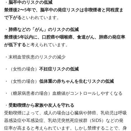
・
脳卒中のリスクの低減
禁煙後2〜5年で、脳卒中の発症リスクは非喫煙者と同程度ま
で下がる
といわれています。
・
肺癌などの「がん」のリスクの低減
禁煙後5年以内に、口腔癌や咽喉癌、食道がん、肺癌の発症率
が低下する
と考えられています。
・末梢血管疾患のリスクの減少
・（女性の場合）
不妊症リスクの低減
・（女性の場合）
低体重の赤ちゃんを生むリスクの低減
・（糖尿病患者の場合）血糖値がコントロールしやすくなる
・
受動喫煙から家族や友人を守れる
受動喫煙によって、成人の場合は心臓病や肺癌、乳幼児は呼吸
器感染症や耳感染症、乳幼児突然死症候群（SIDS）などの発
症率が高まると考えられています。しかし禁煙することで、身