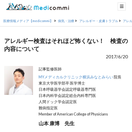
医療情報メディア【medicommi】
病気・治療
アレルギー・皮膚トラブル
アレ
アレルギー検査はそれほど怖くない！ 検査の
内容について
2017/6/20
記事監修医師
MYメディカルクリニック横浜みなとみらい
院長
東京大学医学部卒 医学博士
日本呼吸器学会認定呼吸器専門医
日本内科学会認定総合内科専門医
人間ドック学会認定医
難病指定医
Member of American College of Physicians
山本 康博 先生