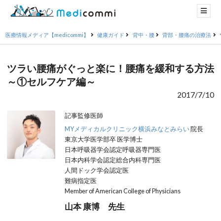
医療情報メディア【medicommi】
健康ガイド
背中・腰
背部・腰痛の治療法
ツラい腰痛がぐっと楽に！腰痛を緩和する方法
～①セルフケア編～
2017/7/10
記事監修医師
MYメディカルクリニック横浜みなとみらい
院長
東京大学医学部卒 医学博士
日本呼吸器学会認定呼吸器専門医
日本内科学会認定総合内科専門医
人間ドック学会認定医
難病指定医
Member of American College of Physicians
山本 康博 先生