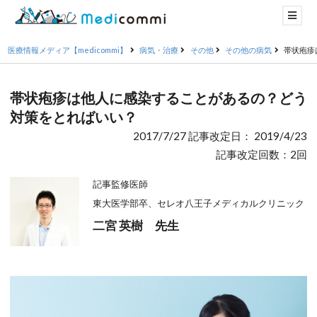
医療情報メディア【medicommi】
病気・治療
その他
その他の病気
帯状疱疹
帯状疱疹は他人に感染することがあるの？どう
対策をとればいい？
2017/7/27 記事改定日： 2019/4/23
記事改定回数：2回
記事監修医師
東大医学部卒、セレオ八王子メディカルクリニック
二宮 英樹 先生