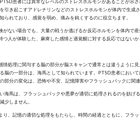
PTSD患者には異常なレベルのストレスホルモンがあることが示
を引き起こすアドレナリンなどのストレスホルモンが体内で生成
知られており、感覚を弱め、痛みを鈍くするのに役立ちます。
危険がない場合でも、大量の戦うか逃げるか反応ホルモンを体内で
を持つ人が体験した、麻痺した感情と過覚醒に対する反応ではない
、感情処理に関与する脳の部分が脳スキャンで通常とは違うように見
る脳の一部分は、海馬として知られています。PTSD患者におい
の部分の変化は、恐怖や不安、記憶障害やフラッシュバックに関
い海馬は、フラッシュバックや悪夢が適切に処理されるのを妨げ
減少しません。
により、記憶の適切な処理をもたらし、時間の経過とともに、フラ