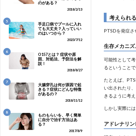
のがある？
2018/2/13
考えられ
5
手足口病でプールに入れ
ても大丈夫？入っていい
PTSDを発症
のはいつから？
2023/7/12
生存メカニズ
6
O157とは？ 症状や原
可能性として考
因、対処法、予防法を解
説！
るということで
2018/8/27
たとえば、PT
7
大腸穿孔は何が原因で起
い出されたり、
きる？症状にどんな特徴
があるの？
きるように考え
2018/11/12
しかし実際には
8
ものもらいを、早く簡単
に自分で治す方法はあ
アドレナリン
る？
2017/8/9