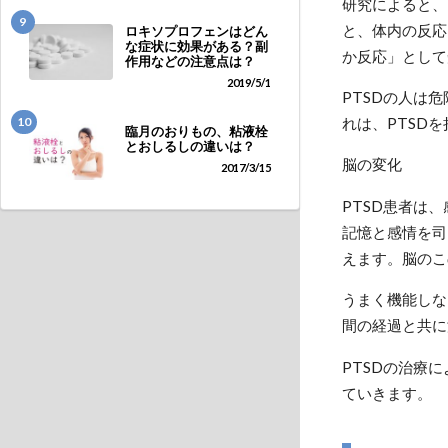
研究によると、
9
と、体内の反応
ロキソプロフェンはどん
な症状に効果がある？副
か反応」として
作用などの注意点は？
2019/5/1
PTSDの人は
10
れは、PTSD
臨月のおりもの、粘液栓
とおしるしの違いは？
脳の変化
2017/3/15
PTSD患者は
記憶と感情を司
えます。脳のこ
うまく機能しな
間の経過と共に
PTSDの治療
ていきます。