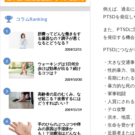
例えば、過去に
PTSDを発症
コラムRanking
また、PTSD
1
胆嚢ってどんな働きをす
を発症する機会
る臓器なの？調子が悪く
なるとどうなる？
PTSDにつな
2018/12/11
2
・大きな交通事
ウォーキングは1日何分
歩けば効果が出る？続け
・性的暴力、強
るコツは？
・長期にわたる
2019/10/30
・暴力的な死の
3
・軍事戦闘
高齢者の足のむくみ、な
ぜ起こる？改善するには
・人質にされる
どうすればいい？
・テロ攻撃
2019/11/19
・洪水、地震、
4
・生命を脅かす
手のひらのぶつぶつや痒
みの原因は手湿疹か
・近親者または
も！？治療法はどんなも