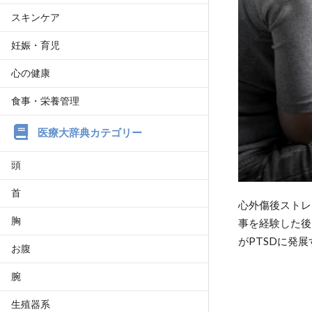
スキンケア
妊娠・育児
心の健康
食事・栄養管理
医療大辞典カテゴリー
頭
首
心外傷後ストレ
胸
事を経験した後
がPTSDに発
お腹
腕
生殖器系