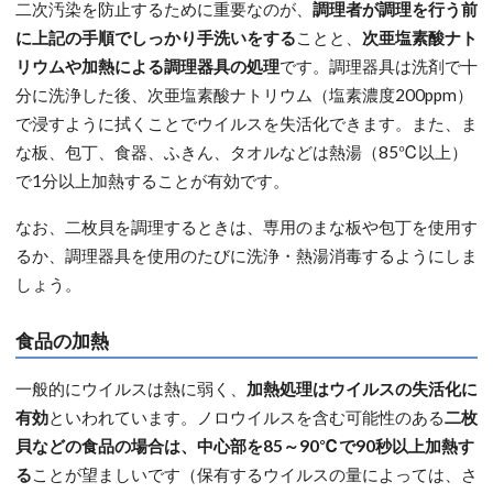
二次汚染を防止するために重要なのが、
調理者が調理を行う前
に上記の手順でしっかり手洗いをする
ことと、
次亜塩素酸ナト
リウムや加熱による調理器具の処理
です。調理器具は洗剤で十
分に洗浄した後、次亜塩素酸ナトリウム（塩素濃度200ppm）
で浸すように拭くことでウイルスを失活化できます。また、ま
な板、包丁、食器、ふきん、タオルなどは熱湯（85℃以上）
で1分以上加熱することが有効です。
なお、二枚貝を調理するときは、専用のまな板や包丁を使用す
るか、調理器具を使用のたびに洗浄・熱湯消毒するようにしま
しょう。
食品の加熱
一般的にウイルスは熱に弱く、
加熱処理はウイルスの失活化に
有効
といわれています。ノロウイルスを含む可能性のある
二枚
貝などの食品の場合は、中心部を85～90℃で90秒以上加熱す
る
ことが望ましいです（保有するウイルスの量によっては、さ