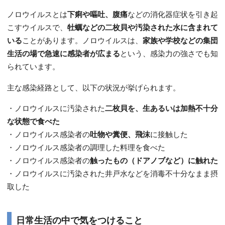
ノロウイルスとは
下痢や嘔吐、腹痛
などの消化器症状を引き起
こすウイルスで、
牡蠣などの二枚貝や汚染された水に含まれて
いる
ことがあります。ノロウイルスは、
家族や学校などの集団
生活の場で急速に感染者が広まる
という、感染力の強さでも知
られています。
主な感染経路として、以下の状況が挙げられます。
・ノロウイルスに汚染された
二枚貝を、生あるいは加熱不十分
な状態で食べた
・ノロウイルス感染者の
吐物や糞便、飛沫
に接触した
・ノロウイルス感染者の調理した料理を食べた
・ノロウイルス感染者の
触ったもの（ドアノブなど）に触れた
・ノロウイルスに汚染された井戸水などを消毒不十分なまま摂
取した
日常生活の中で気をつけること