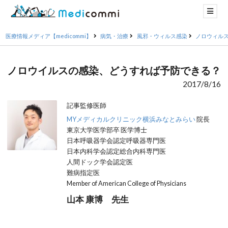
医療情報メディア【medicommi】
病気・治療
風邪・ウィルス感染
ノロウィル
ノロウイルスの感染、どうすれば予防できる？
2017/8/16
記事監修医師
MYメディカルクリニック横浜みなとみらい
院長
東京大学医学部卒 医学博士
日本呼吸器学会認定呼吸器専門医
日本内科学会認定総合内科専門医
人間ドック学会認定医
難病指定医
Member of American College of Physicians
山本 康博 先生