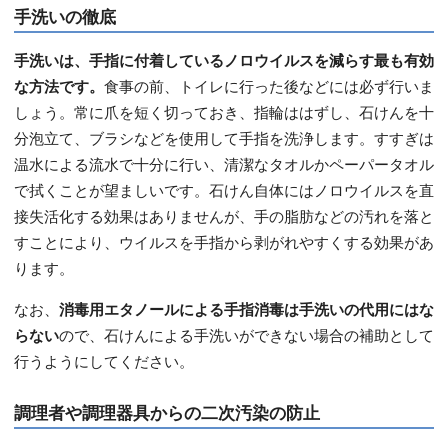
手洗いの徹底
手洗いは、手指に付着しているノロウイルスを減らす最も有効
な方法です。
食事の前、トイレに行った後などには必ず行いま
しょう。常に爪を短く切っておき、指輪ははずし、石けんを十
分泡立て、ブラシなどを使用して手指を洗浄します。すすぎは
温水による流水で十分に行い、清潔なタオルかペーパータオル
で拭くことが望ましいです。石けん自体にはノロウイルスを直
接失活化する効果はありませんが、手の脂肪などの汚れを落と
すことにより、ウイルスを手指から剥がれやすくする効果があ
ります。
なお、
消毒用エタノールによる手指消毒は手洗いの代用にはな
らない
ので、石けんによる手洗いができない場合の補助として
行うようにしてください。
調理者や調理器具からの二次汚染の防止