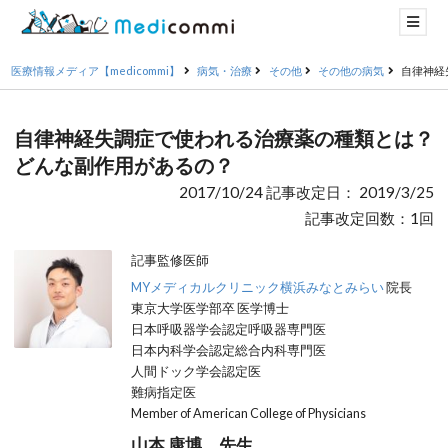
医療情報メディア【medicommi】
病気・治療
その他
その他の病気
自律神経
自律神経失調症で使われる治療薬の種類とは？
どんな副作用があるの？
2017/10/24 記事改定日： 2019/3/25
記事改定回数：1回
記事監修医師
MYメディカルクリニック横浜みなとみらい
院長
東京大学医学部卒 医学博士
日本呼吸器学会認定呼吸器専門医
日本内科学会認定総合内科専門医
人間ドック学会認定医
難病指定医
Member of American College of Physicians
山本 康博 先生