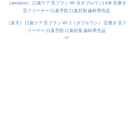
［amazon］ 口臭ケア 舌ブラシ W-1(ダブルワン) 6本 舌磨き
舌クリーナー 口臭予防 口臭対策 歯科専売品
［楽天］ 口臭ケア 舌ブラシ W-1（ダブルワン） 舌磨き 舌ク
リーナー 口臭予防 口臭対策 歯科専売品