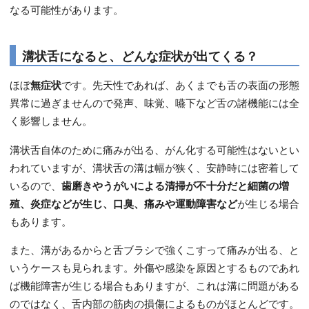
なる可能性があります。
溝状舌になると、どんな症状が出てくる？
ほぼ
無症状
です。先天性であれば、あくまでも舌の表面の形態
異常に過ぎませんので発声、味覚、嚥下など舌の諸機能には全
く影響しません。
溝状舌自体のために痛みが出る、がん化する可能性はないとい
われていますが、溝状舌の溝は幅が狭く、安静時には密着して
いるので、
歯磨きやうがいによる清掃が不十分だと細菌の増
殖、炎症などが生じ、口臭、痛みや運動障害など
が生じる場合
もあります。
また、溝があるからと舌ブラシで強くこすって痛みが出る、と
いうケースも見られます。外傷や感染を原因とするものであれ
ば機能障害が生じる場合もありますが、これは溝に問題がある
のではなく、舌内部の筋肉の損傷によるものがほとんどです。