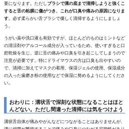
要になります。ただし
ブラシで溝の底まで清掃しようと強くこ
すると舌の粘膜に傷がつき、これが口臭や痛みの原因になりま
す
。必ず柔らかい舌ブラシで優しく清掃するようにしましょ
う。
うがい薬や洗口液も有効ですが、ほとんどのものはミントなど
の清涼剤やアルコール成分が入っているため、使いすぎると口
腔乾燥を生じ、逆に舌の痛みや口臭を引き起こしてしまうので
注意が必要です。特にドライマウスの方は口臭も出やすいの
で、清掃に加えてマスクの着用、保湿ジェルの使用、保湿成分
の入った歯磨き粉の使用などで保湿に努めるようにしてくださ
い。
おわりに：溝状舌で深刻な状態になることはほと
んどない。ただし間違った清掃には気をつけよう
溝状舌自体が痛みやがんなどにつながることはありませんが、
溝に細菌が繁殖することで痛みや口臭につながる可能性があり