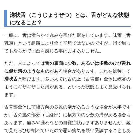
溝状舌（こうじょうぜつ）とは、舌がどんな状態
になること？
一般に、舌は滑らかで丸みを帯びた形をしています。味蕾（舌
乳頭）という組織により全く平坦ではないのですが、指で触っ
ても滑らかで凹凸を感じる事はまずありません。
ただ、人によっては
舌の表面に少数、あるいは多数のひび割れ
に似た溝のようなもの
がある場合があります。これを総称して
溝状舌
と呼びます。多い人では舌の上（舌背部）全体に峡谷の
ようにギザギザした溝がある、といった状態もよく見受けられ
ます。
舌背部全体に前後方向の多数の溝があるような場合が大半です
が、舌の脇の部分（舌縁部）に横方向の少数の溝がある場合も
あります。痛みや腫れなどの自覚症状はまずありませんが、鏡
で見たらひび割れていたので悪い病気を疑い受診することもあ