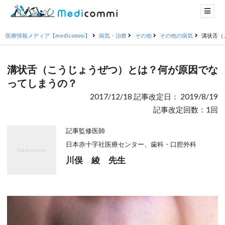
医療情報メディア【medicommi】
病気・治療
その他
その他の病気
溝状舌（
溝状舌（こうじょうぜつ）とは？何が原因でな
ってしまうの？
2017/12/18 記事改定日： 2019/8/19
記事改定回数：1回
記事監修医師
日本赤十字社医療センター、歯科・口腔外科
川俣 綾 先生