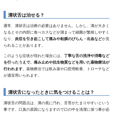
溝状舌は治せる？
通常、溝状舌は治療の必要はありません。しかし、溝が大きく
なるとその内部に食べカスなどが溜まって細菌が繁殖しやすく
なり、
炎症を引き起こして痛みや粘膜のびらん・出血など
が見
られることがあります。
このような症状が現れた場合には、
丁寧な舌の洗浄や消毒など
を行ったうえで、痛み止めや抗生物質などを用いた薬物療法が
行われます
。薬物療法では飲み薬や口腔用軟膏、トローチなど
が適宜用いられます。
溝状舌になったときに気をつけることは？
溝状舌の問題点は、溝の底に汚れ、舌苔がたまりやすいという
事です。口臭の原因になりますので口の中を清潔に保つ事が必