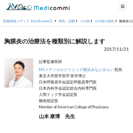
医療情報メディア【medicommi】
病気・治療
その他
その他の病気
胸膜炎の
胸膜炎の治療法を種類別に解説します
2017/11/21
記事監修医師
MYメディカルクリニック横浜みなとみらい
院長
東京大学医学部卒 医学博士
日本呼吸器学会認定呼吸器専門医
日本内科学会認定総合内科専門医
人間ドック学会認定医
難病指定医
Member of American College of Physicians
山本 康博 先生