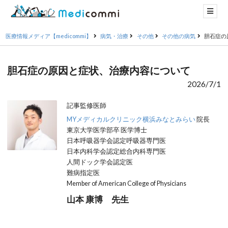
医療情報メディア【medicommi】
病気・治療
その他
その他の病気
胆石症の
胆石症の原因と症状、治療内容について
2026/7/1
記事監修医師
MYメディカルクリニック横浜みなとみらい
院長
東京大学医学部卒 医学博士
日本呼吸器学会認定呼吸器専門医
日本内科学会認定総合内科専門医
人間ドック学会認定医
難病指定医
Member of American College of Physicians
山本 康博 先生